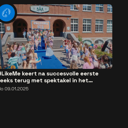
#LikeMe keert na succesvolle eerste
reeks terug met spektakel in het
Sportpaleis
do 09.01.2025