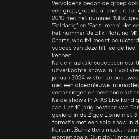
Vervolgens begon de groep ook 
een grap, groeide al snel uit t
2019 met het nummer ‘Niks’, gevo
‘Baldadig’ en ‘Factureren’. Het
het nummer ‘Je Blik Richting Mij
Charts, was #4 meest beluisterd
succes van deze hit leerde heel
kennen.
Na de muzikale successen startt
uitverkochte shows in Tivoli Vre
januari 2024 wisten ze ook twee
met een gloednieuwe interactiev
verrassingen en bevriende arties
Na de shows in AFAS Live kondigd
aan. Het 10 jarig bestaan van Ba
gevierd in de Ziggo Dome met 3 
formatie met een solo show in 
Kortom, Bankzitters maakt naam 
worden zoals ‘Cupido’, ‘Entourage’