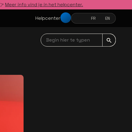
 👉
Meer info vind je in het helpcenter.
Helpcenter
NL
FR
EN
NEDERLANDS
FRANÇAIS
ENGLISH
Begin hier te typen navbar