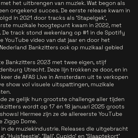
met het uitbrengen van muziek. Wat begon als
ot een ongekend succes. De eerste release kwam in
lgd in 2021 door tracks als ‘Stapelgek’,
 eerste muzikale hoogtepunt kwam in 2022, met
’. De track stond wekenlang op #1 in de Spotify
e YouTube video van dat jaar en door het
 Nederland Bankzitters ook op muzikaal gebied
e Bankzitters 2023 met twee eigen, stijf
denburg Utrecht. Deze lijn trokken ze door, en in
 keer de AFAS Live in Amsterdam uit te verkopen
e show vol visuele uitspattingen, muzikale
ten.
e ze gelijk hun grootste challenge aller tijden
nkzitters wordt op 17 én 18 januari 2025 groots
shows! Hiermee zijn ze de allereerste YouTube
de Ziggo Dome.
in de muziekindustrie. Releases die uitgebracht
, ‘Huisfeestje’, ‘Bali’, Cupido’ en ‘Slaaptekort’