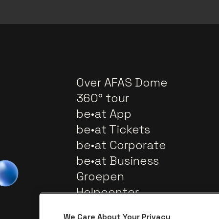
Over AFAS Dome
360° tour
be•at App
be•at Tickets
be•at Corporate
be•at Business
Groepen
Helpcenter
Contact
We Care About Your Privacy