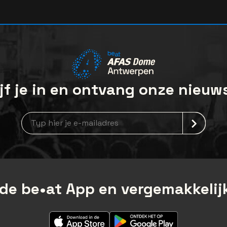
jf je in en ontvang onze nieuw
Nieuwsbrief aanmelding
de be•at App en vergemakkelijk