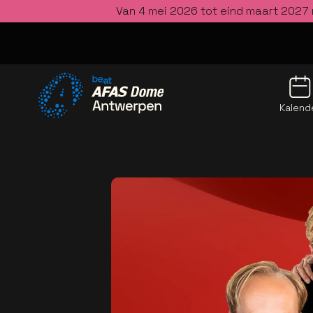
Van 4 mei 2026 tot eind maart 2027 
Kalend
Ga naar de homepage