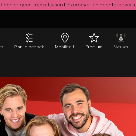
rijden er geen trams tussen Linkeroever en Rechteroever.
er
Plan je bezoek
Mobiliteit
Premium
Nieuws