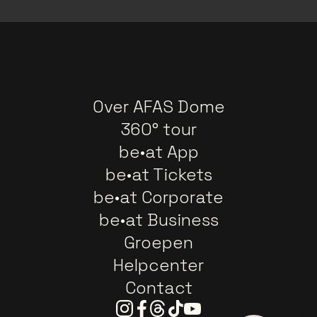
Over AFAS Dome
360° tour
be•at App
be•at Tickets
be•at Corporate
be•at Business
Groepen
Helpcenter
Contact
Instagram
Facebook
Threads
Tiktok
Youtube