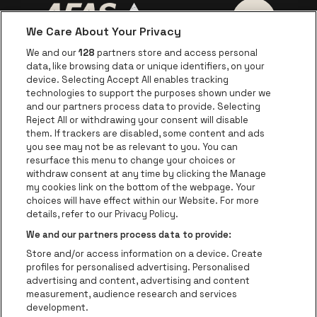
We Care About Your Privacy
Ga naar de website van AFAS Software logo
Ga naar de website van P
Ga naar de 
We and our
128
partners store and access personal
data, like browsing data or unique identifiers, on your
Ga naar de website van Europcar
device. Selecting Accept All enables tracking
Ga naar de webs
technologies to support the purposes shown under we
and our partners process data to provide. Selecting
Ga naar de website van Re
Reject All or withdrawing your consent will disable
Ga naar de website van Coca-Cola
Ga naar de 
them. If trackers are disabled, some content and ads
you see may not be as relevant to you. You can
resurface this menu to change your choices or
Ga naar de website van Champagne Pomm
Ga naar de website van
withdraw consent at any time by clicking the Manage
my cookies link on the bottom of the webpage. Your
Ga naar de website van Het logo v
Ga naar de webs
choices will have effect within our Website. For more
AFAS Dome is een deel van
be•at
details, refer to our Privacy Policy.
AFAS Dome
We and our partners process data to provide:
Schijnpoortweg 119, 2170 Antwerpen
Store and/or access information on a device. Create
Be-At Venues
profiles for personalised advertising. Personalised
Schijnpoortweg 119, 2170 Antwerpen
advertising and content, advertising and content
BTW (BE) 0461.051.688 - RPR Antwerpen
measurement, audience research and services
BNP Paribas Fortis - IBAN: BE93 2200 4925 0067 - BIC:
development.