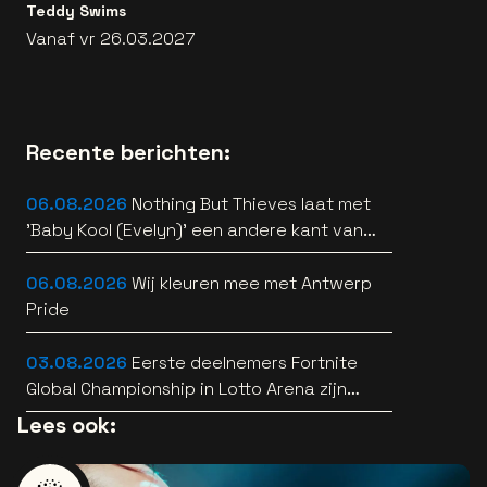
Teddy Swims
Vanaf vr 26.03.2027
Recente berichten:
06.08.2026
Nothing But Thieves laat met
'Baby Kool (Evelyn)' een andere kant van
zich horen [video]
06.08.2026
Wij kleuren mee met Antwerp
Pride
03.08.2026
Eerste deelnemers Fortnite
Global Championship in Lotto Arena zijn
bekend
Lees ook: