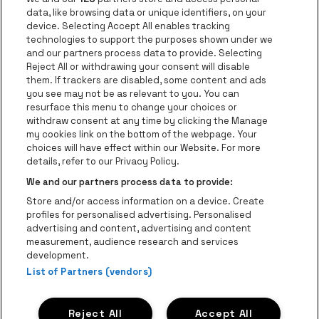
data, like browsing data or unique identifiers, on your
Ga naar de website van Europcar
device. Selecting Accept All enables tracking
Ga naar de webs
technologies to support the purposes shown under we
and our partners process data to provide. Selecting
Ga naar de website van Re
Reject All or withdrawing your consent will disable
Ga naar de website van Coca-Cola
Ga naar de 
them. If trackers are disabled, some content and ads
you see may not be as relevant to you. You can
resurface this menu to change your choices or
Ga naar de website van Champagne Pomm
Ga naar de website van
withdraw consent at any time by clicking the Manage
my cookies link on the bottom of the webpage. Your
Ga naar de website van Het logo v
Ga naar de webs
choices will have effect within our Website. For more
AFAS Dome is een deel van
be•at
details, refer to our Privacy Policy.
AFAS Dome
We and our partners process data to provide:
Schijnpoortweg 119, 2170 Antwerpen
Store and/or access information on a device. Create
Be-At Venues
profiles for personalised advertising. Personalised
Schijnpoortweg 119, 2170 Antwerpen
advertising and content, advertising and content
BTW (BE) 0461.051.688 - RPR Antwerpen
measurement, audience research and services
BNP Paribas Fortis - IBAN: BE93 2200 4925 0067 - BIC:
development.
GEBABEBB
List of Partners (vendors)
© be•at - Alle rechten voorbehouden
Reject All
Accept All