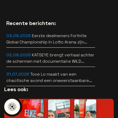
Recente berichten:
03.08.2026
Eerste deelnemers Fortnite
Global Championship in Lotto Arena zijn
bekend
02.08.2026
KATSEYE brengt verhaal achter
de schermen met documentaire WILD
HEARTS [trailer]
31.07.2026
Tove Lo maakt van een
chaotische avond een onweerstaanbare
popsong
Lees ook: