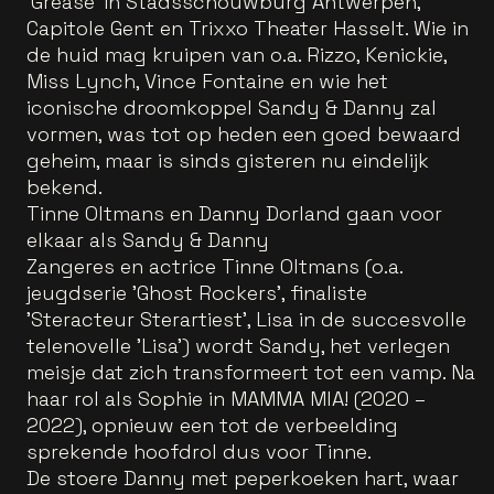
'Grease' in Stadsschouwburg Antwerpen,
Capitole Gent en Trixxo Theater Hasselt. Wie in
de huid mag kruipen van o.a. Rizzo, Kenickie,
Miss Lynch, Vince Fontaine en wie het
iconische droomkoppel Sandy & Danny zal
vormen, was tot op heden een goed bewaard
geheim, maar is sinds gisteren nu eindelijk
bekend.
Tinne Oltmans en Danny Dorland gaan voor
elkaar als Sandy & Danny
Zangeres en actrice Tinne Oltmans (o.a.
jeugdserie 'Ghost Rockers', finaliste
'Steracteur Sterartiest', Lisa in de succesvolle
telenovelle 'Lisa') wordt Sandy, het verlegen
meisje dat zich transformeert tot een vamp. Na
haar rol als Sophie in MAMMA MIA! (2020 –
2022), opnieuw een tot de verbeelding
sprekende hoofdrol dus voor Tinne.
De stoere Danny met peperkoeken hart, waar