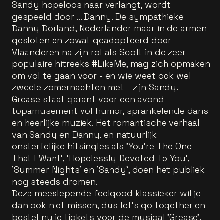
Sandy hopeloos naar verlangt, wordt
gespeeld door ... Danny. De sympathieke
Danny Dorland, Nederlander maar in de armen
gesloten en zowat geadopteerd door
Vlaanderen na zijn rol als Scott in de zeer
populaire hitreeks #LikeMe, mag zich opmaken
om vol te gaan voor - en wie weet ook wel
zwoele zomernachten met - zijn Sandy.
Grease staat garant voor een avond
topamusement vol humor, sprankelende dans
en heerlijke muziek. Het romantische verhaal
van Sandy en Danny, en natuurlijk
onsterfelijke hitsingles als 'You’re The One
That I Want', 'Hopelessly Devoted To You',
'Summer Nights' en 'Sandy', doen het publiek
nog steeds dromen.
Deze meeslepende feelgood klassieker wil je
dan ook niet missen, dus let’s go together en
bestel nu je tickets voor de musical 'Grease'
.