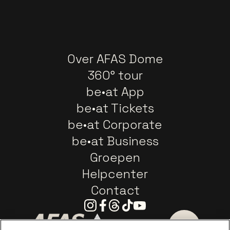
Over AFAS Dome
360° tour
be•at App
be•at Tickets
be•at Corporate
be•at Business
Groepen
Helpcenter
Contact
Instagram
Facebook
Threads
Tiktok
Youtube