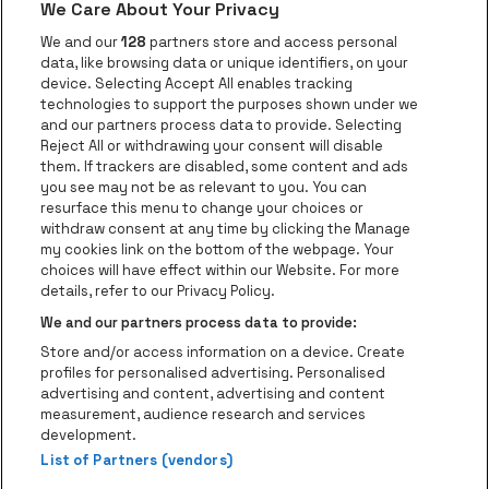
We Care About Your Privacy
Ga naar de website van AFAS Software logo
Ga naar de website van P
Ga naar de 
We and our
128
partners store and access personal
data, like browsing data or unique identifiers, on your
Ga naar de website van Europcar
device. Selecting Accept All enables tracking
Ga naar de webs
technologies to support the purposes shown under we
and our partners process data to provide. Selecting
Ga naar de website van Re
Reject All or withdrawing your consent will disable
Ga naar de website van Coca-Cola
Ga naar de 
them. If trackers are disabled, some content and ads
you see may not be as relevant to you. You can
resurface this menu to change your choices or
Ga naar de website van Champagne Pomm
Ga naar de website van
withdraw consent at any time by clicking the Manage
my cookies link on the bottom of the webpage. Your
Ga naar de website van Het logo v
Ga naar de webs
choices will have effect within our Website. For more
AFAS Dome is een deel van
be•at
details, refer to our Privacy Policy.
AFAS Dome
We and our partners process data to provide:
Schijnpoortweg 119, 2170 Antwerpen
Store and/or access information on a device. Create
Be-At Venues
profiles for personalised advertising. Personalised
Schijnpoortweg 119, 2170 Antwerpen
advertising and content, advertising and content
BTW (BE) 0461.051.688 - RPR Antwerpen
measurement, audience research and services
BNP Paribas Fortis - IBAN: BE93 2200 4925 0067 - BIC:
development.
GEBABEBB
List of Partners (vendors)
© be•at - Alle rechten voorbehouden