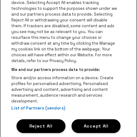
Ga naar de website van Europcar
device. Selecting Accept All enables tracking
Ga naar de webs
technologies to support the purposes shown under we
and our partners process data to provide. Selecting
Ga naar de website van Re
Reject All or withdrawing your consent will disable
Ga naar de website van Coca-Cola
Ga naar de 
them. If trackers are disabled, some content and ads
you see may not be as relevant to you. You can
resurface this menu to change your choices or
Ga naar de website van Champagne Pomm
Ga naar de website van
withdraw consent at any time by clicking the Manage
my cookies link on the bottom of the webpage. Your
Ga naar de website van Het logo v
Ga naar de webs
choices will have effect within our Website. For more
AFAS Dome is een deel van
be•at
details, refer to our Privacy Policy.
AFAS Dome
We and our partners process data to provide:
Schijnpoortweg 119, 2170 Antwerpen
Store and/or access information on a device. Create
Be-At Venues
profiles for personalised advertising. Personalised
Schijnpoortweg 119, 2170 Antwerpen
advertising and content, advertising and content
BTW (BE) 0461.051.688 - RPR Antwerpen
measurement, audience research and services
BNP Paribas Fortis - IBAN: BE93 2200 4925 0067 - BIC:
development.
GEBABEBB
List of Partners (vendors)
© be•at - Alle rechten voorbehouden
Reject All
Accept All
Proclaimer
Cookies
Manage my cookies
Privacy