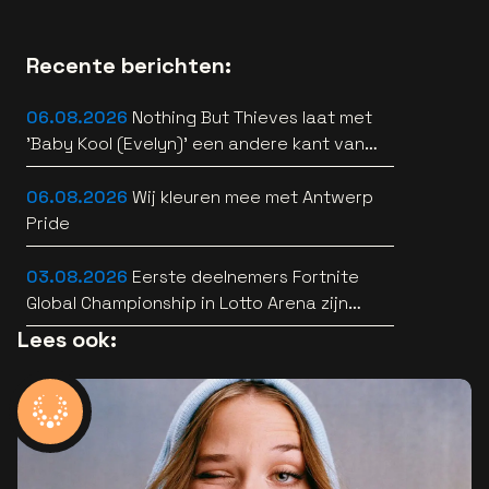
Recente berichten:
06.08.2026
Nothing But Thieves laat met
'Baby Kool (Evelyn)' een andere kant van
zich horen [video]
06.08.2026
Wij kleuren mee met Antwerp
Pride
03.08.2026
Eerste deelnemers Fortnite
Global Championship in Lotto Arena zijn
bekend
Lees ook: