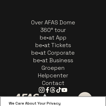
Over AFAS Dome
360° tour
be•at App
be•at Tickets
be•at Corporate
be•at Business
Groepen
Helpcenter
Contact
Instagram
Facebook
Threads
Tiktok
Youtube
We Care About Your Privacy