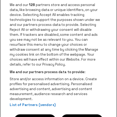
Ga naar de website van AFAS Software logo
Ga naar de website van P
Ga naar de 
We and our
128
partners store and access personal
data, like browsing data or unique identifiers, on your
Ga naar de website van Europcar
device. Selecting Accept All enables tracking
Ga naar de webs
technologies to support the purposes shown under we
and our partners process data to provide. Selecting
Ga naar de website van Re
Reject All or withdrawing your consent will disable
Ga naar de website van Coca-Cola
Ga naar de 
them. If trackers are disabled, some content and ads
you see may not be as relevant to you. You can
resurface this menu to change your choices or
Ga naar de website van Champagne Pomm
Ga naar de website van
withdraw consent at any time by clicking the Manage
my cookies link on the bottom of the webpage. Your
Ga naar de website van Het logo v
Ga naar de webs
choices will have effect within our Website. For more
AFAS Dome is een deel van
be•at
details, refer to our Privacy Policy.
AFAS Dome
We and our partners process data to provide:
Schijnpoortweg 119, 2170 Antwerpen
Store and/or access information on a device. Create
Be-At Venues
profiles for personalised advertising. Personalised
Schijnpoortweg 119, 2170 Antwerpen
advertising and content, advertising and content
BTW (BE) 0461.051.688 - RPR Antwerpen
measurement, audience research and services
BNP Paribas Fortis - IBAN: BE93 2200 4925 0067 - BIC:
development.
GEBABEBB
List of Partners (vendors)
© be•at - Alle rechten voorbehouden