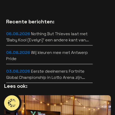
Recente berichten:
06.08.2026
Nothing But Thieves laat met
'Baby Kool (Evelyn)' een andere kant van
zich horen [video]
06.08.2026
Wij kleuren mee met Antwerp
Pride
03.08.2026
Eerste deelnemers Fortnite
Global Championship in Lotto Arena zijn
bekend
Lees ook: