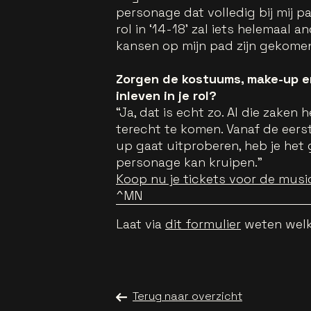
personage dat volledig bij mij pa
rol in ‘14-18’ zal iets helemaal a
kansen op mijn pad zijn gekomen
Zorgen de kostuums, make-up en
inleven in je rol?
“Ja, dat is echt zo. Al die zake
terecht te komen. Vanaf de eerst
up gaat uitproberen, heb je het 
personage kan kruipen.”
Koop nu je tickets voor de music
^MN
Laat via
dit formulier
weten welke
Terug naar overzicht