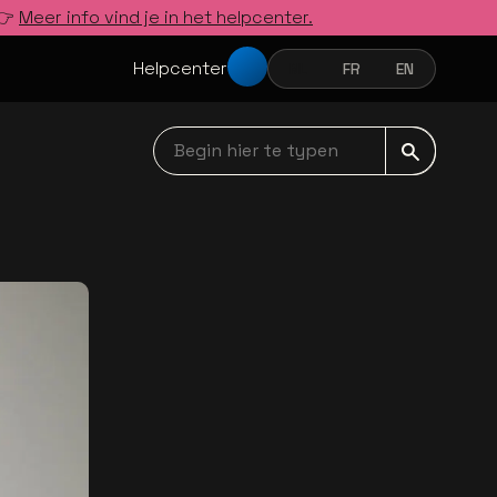
 👉
Meer info vind je in het helpcenter.
Helpcenter
NL
FR
EN
NEDERLANDS
FRANÇAIS
ENGLISH
Begin hier te typen navbar