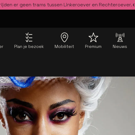
rijden er geen trams tussen Linkeroever en Rechteroever.
er
Plan je bezoek
Mobiliteit
Premium
Nieuws