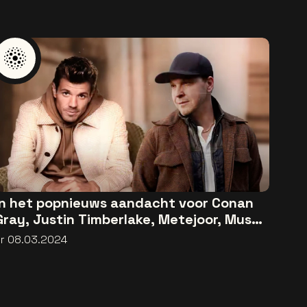
In het popnieuws aandacht voor Conan
Gray, Justin Timberlake, Metejoor, Mustii
en Gavin DeGraw
vr 08.03.2024