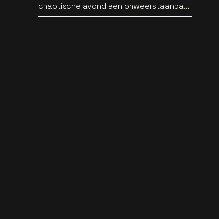
chaotische avond een onweerstaanbare
popsong