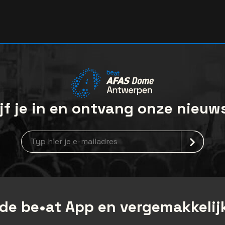
jf je in en ontvang onze nieuw
Nieuwsbrief aanmelding
de be•at App en vergemakkelijk