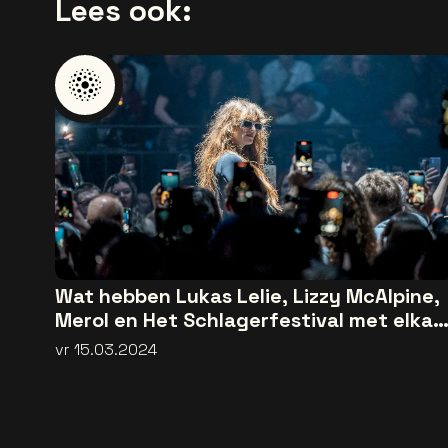
Lees ook:
Wat hebben Lukas Lelie, Lizzy McAlpine,
Merol en Het Schlagerfestival met elkaa
gemeen?
vr 15.03.2024