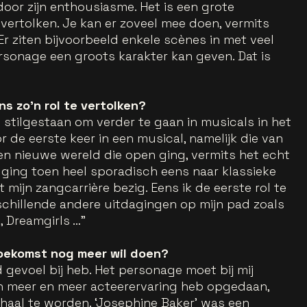
 door zijn enthousiasme. Het is een grote
vertolken. Je kan er zoveel mee doen, vermits
 Er ziten bijvoorbeeld enkele scènes in met veel
sonage een groots karakter kan geven. Dat is
ns zo’n rol te vertolken?
ij stilgestaan om verder te gaan in musicals in het
r de eerste keer in een musical, namelijk die van
een nieuwe wereld die open ging, vermits het echt
 ging toen heel sporadisch eens naar klassieke
 mijn zangcarrière bezig. Eens ik de eerste rol te
chillende andere uitdagingen op mijn pad zoals
, Dreamgirls …”
 toekomst nog meer wil doen?
d gevoel bij heb. Het personage moet bij mij
en meer en meer acteerervaring heb opgedaan,
haal te worden. ‘Josephine Baker’ was een