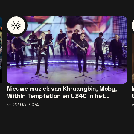
Nieuwe muziek van Khruangbin, Moby,
r
Within Temptation en UB40 in het
popnieuws
vr 22.03.2024