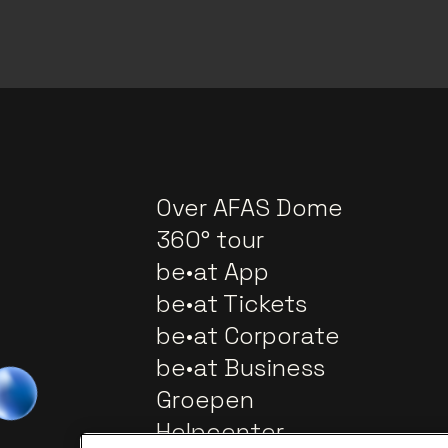
Over AFAS Dome
360° tour
be•at App
be•at Tickets
be•at Corporate
be•at Business
Groepen
Helpcenter