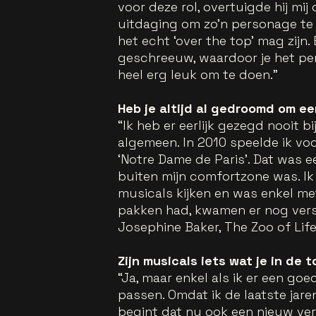
voor deze rol, overtuigde hij mij
uitdaging om zo’n personage te 
het echt ‘over the top’ mag zijn.
geschreeuw, waardoor je het per
heel erg leuk om te doen.”
Heb je altijd al gedroomd om ee
“Ik heb er eerlijk gezegd nooit b
algemeen. In 2010 speelde ik voo
‘Notre Dame de Paris’. Dat was 
buiten mijn comfortzone was. Ik
musicals kijken en was enkel met
pakken had, kwamen er nog vers
Josephine Baker, The Zoo of Life
Zijn musicals iets wat je in de
“Ja, maar enkel als ik er een goe
passen. Omdat ik de laatste jar
begint dat nu ook een nieuw ver