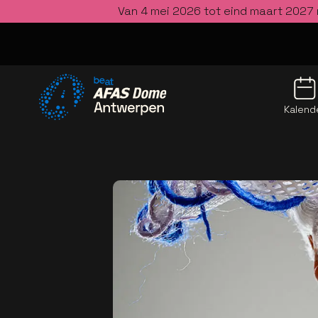
Van 4 mei 2026 tot eind maart 2027 
Kalend
Ga naar de homepage