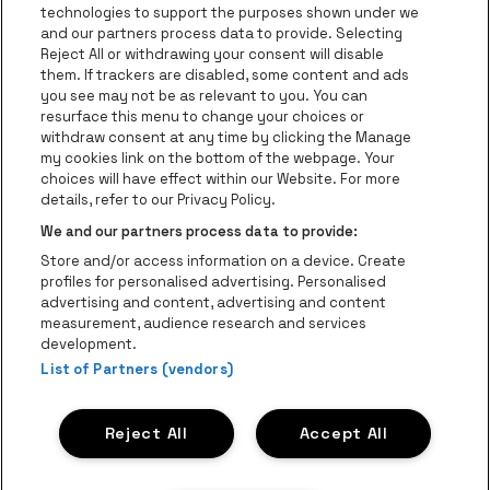
Ga naar de webs
technologies to support the purposes shown under we
and our partners process data to provide. Selecting
Ga naar de website van Re
Reject All or withdrawing your consent will disable
Ga naar de website van Coca-Cola
Ga naar de 
them. If trackers are disabled, some content and ads
you see may not be as relevant to you. You can
resurface this menu to change your choices or
Ga naar de website van Champagne Pomm
Ga naar de website van
withdraw consent at any time by clicking the Manage
my cookies link on the bottom of the webpage. Your
Ga naar de website van Het logo v
Ga naar de webs
choices will have effect within our Website. For more
AFAS Dome is een deel van
be•at
details, refer to our Privacy Policy.
AFAS Dome
We and our partners process data to provide:
Schijnpoortweg 119, 2170 Antwerpen
Store and/or access information on a device. Create
Be-At Venues
profiles for personalised advertising. Personalised
Schijnpoortweg 119, 2170 Antwerpen
advertising and content, advertising and content
BTW (BE) 0461.051.688 - RPR Antwerpen
measurement, audience research and services
BNP Paribas Fortis - IBAN: BE93 2200 4925 0067 - BIC:
development.
GEBABEBB
List of Partners (vendors)
© be•at - Alle rechten voorbehouden
Reject All
Accept All
Proclaimer
Cookies
Manage my cookies
Privacy
Algemene voorwaarden