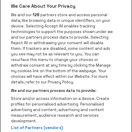
We Care About Your Privacy
Ga naar de website van AFAS Software logo
Ga naar de website van P
Ga naar de 
We and our
128
partners store and access personal
data, like browsing data or unique identifiers, on your
Ga naar de website van Europcar
device. Selecting Accept All enables tracking
Ga naar de webs
technologies to support the purposes shown under we
and our partners process data to provide. Selecting
Ga naar de website van Re
Reject All or withdrawing your consent will disable
Ga naar de website van Coca-Cola
Ga naar de 
them. If trackers are disabled, some content and ads
you see may not be as relevant to you. You can
resurface this menu to change your choices or
Ga naar de website van Champagne Pomm
Ga naar de website van
withdraw consent at any time by clicking the Manage
my cookies link on the bottom of the webpage. Your
Ga naar de website van Het logo v
Ga naar de webs
choices will have effect within our Website. For more
AFAS Dome is een deel van
be•at
details, refer to our Privacy Policy.
AFAS Dome
We and our partners process data to provide:
Schijnpoortweg 119, 2170 Antwerpen
Store and/or access information on a device. Create
Be-At Venues
profiles for personalised advertising. Personalised
Schijnpoortweg 119, 2170 Antwerpen
advertising and content, advertising and content
BTW (BE) 0461.051.688 - RPR Antwerpen
measurement, audience research and services
BNP Paribas Fortis - IBAN: BE93 2200 4925 0067 - BIC:
development.
GEBABEBB
List of Partners (vendors)