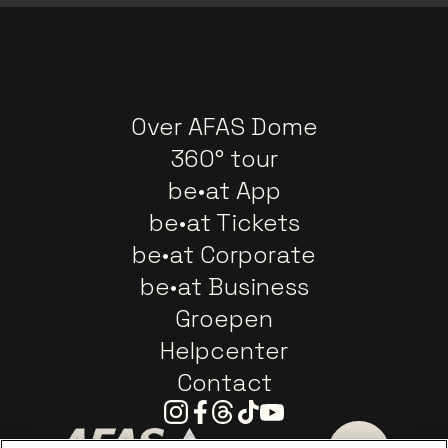
Over AFAS Dome
360° tour
be•at App
be•at Tickets
be•at Corporate
be•at Business
Groepen
Helpcenter
Contact
Instagram
Facebook
Threads
Tiktok
Youtube