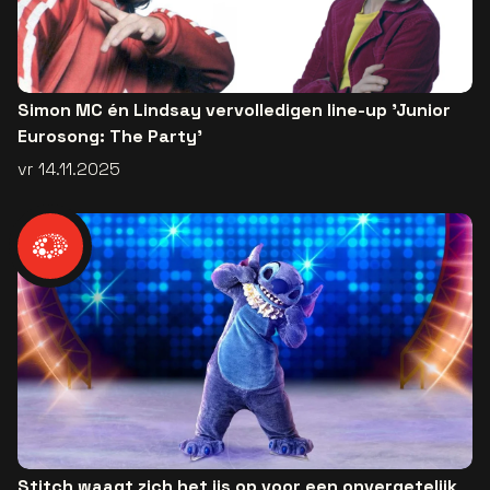
Simon MC én Lindsay vervolledigen line-up 'Junior
Eurosong: The Party'
vr 14.11.2025
Stitch waagt zich het ijs op voor een onvergetelijk