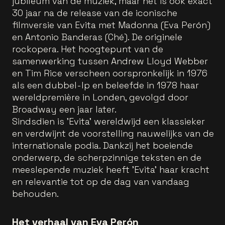
jubileum van de muziek, maar het is ook exact
30 jaar na de release van de iconische
filmversie van Evita met Madonna (Eva Perón)
en Antonio Banderas (Ché). De originele
rockopera. Het hoogtepunt van de
samenwerking tussen Andrew Lloyd Webber
en Tim Rice verscheen oorspronkelijk in 1976
als een dubbel-lp en beleefde in 1978 haar
wereldpremière in Londen, gevolgd door
Broadway een jaar later.
Sindsdien is 'Evita' wereldwijd een klassieker
en verdwijnt de voorstelling nauwelijks van de
internationale podia. Dankzij het boeiende
onderwerp, de scherpzinnige teksten en de
meeslepende muziek heeft 'Evita' haar kracht
en relevantie tot op de dag van vandaag
behouden.
Het verhaal van Eva Perón