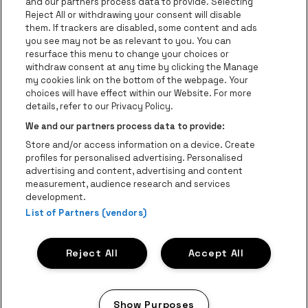
and our partners process data to provide. Selecting
Ga naar de website van Re
Reject All or withdrawing your consent will disable
Ga naar de website van Coca-Cola
Ga naar de 
them. If trackers are disabled, some content and ads
you see may not be as relevant to you. You can
resurface this menu to change your choices or
Ga naar de website van Champagne Pomm
Ga naar de website van
withdraw consent at any time by clicking the Manage
my cookies link on the bottom of the webpage. Your
Ga naar de website van Het logo v
Ga naar de webs
choices will have effect within our Website. For more
AFAS Dome is een deel van
be•at
details, refer to our Privacy Policy.
AFAS Dome
We and our partners process data to provide:
Schijnpoortweg 119, 2170 Antwerpen
Store and/or access information on a device. Create
Be-At Venues
profiles for personalised advertising. Personalised
Schijnpoortweg 119, 2170 Antwerpen
advertising and content, advertising and content
BTW (BE) 0461.051.688 - RPR Antwerpen
measurement, audience research and services
BNP Paribas Fortis - IBAN: BE93 2200 4925 0067 - BIC:
development.
GEBABEBB
List of Partners (vendors)
© be•at - Alle rechten voorbehouden
Reject All
Accept All
Proclaimer
Cookies
Manage my cookies
Privacy
Algemene voorwaarden
Show Purposes