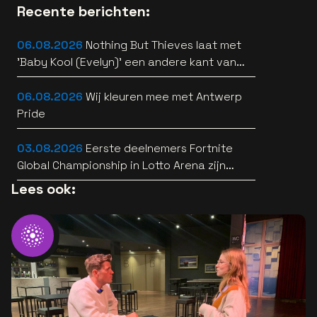
Recente berichten:
06.08.2026
Nothing But Thieves laat met
'Baby Kool (Evelyn)' een andere kant van
zich horen [video]
06.08.2026
Wij kleuren mee met Antwerp
Pride
03.08.2026
Eerste deelnemers Fortnite
Global Championship in Lotto Arena zijn
bekend
Lees ook: