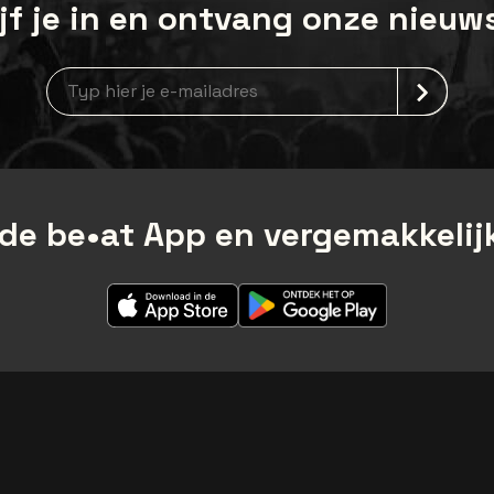
jf je in en ontvang onze nieuw
Nieuwsbrief aanmelding
de be•at App en vergemakkelijk