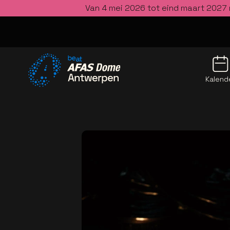
Van 4 mei 2026 tot eind maart 2027 
Kalend
Ga naar de homepage