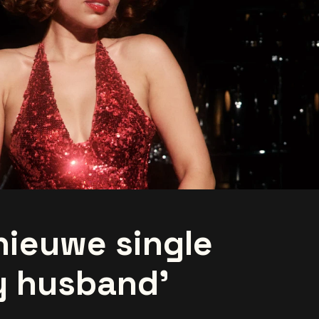
nieuwe single
y husband'