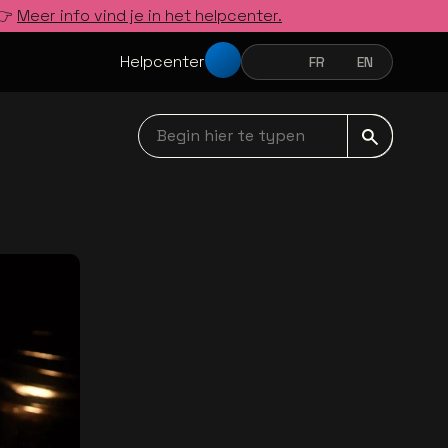
 👉
Meer info vind je in het helpcenter.
Helpcenter
NL
FR
EN
NEDERLANDS
FRANÇAIS
ENGLISH
Begin hier te typen navbar