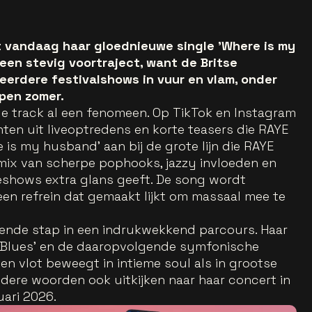
t vandaag haar gloednieuwe single 'Where is my
een stevig voortraject, want de Britse
eerdere festivalshows in vuur en vlam, onder
pen zomer.
 de track al een fenomeen. Op TikTok en Instagram
ten uit liveoptredens en korte teasers die RAYE
e is my husband' aan bij de grote lijn die RAYE
n mix van scherpe pophooks, jazzy invloeden en
iveshows extra glans geeft. De song wordt
een refrein dat gemaakt lijkt om massaal mee te
gende stap in een indrukwekkend parcours. Haar
Blues' en de daaropvolgende symfonische
en vlot beweegt in intieme soul als in grootse
dere woorden ook uitkijken naar haar concert in
ari 2026.