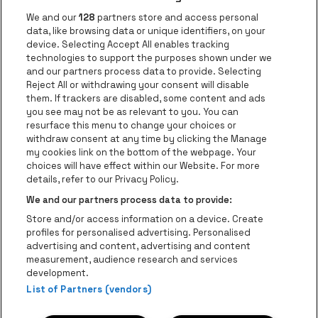
Ga naar de website van AFAS Software logo
Ga naar de website van P
Ga naar de 
We and our
128
partners store and access personal
data, like browsing data or unique identifiers, on your
Ga naar de website van Europcar
device. Selecting Accept All enables tracking
Ga naar de webs
technologies to support the purposes shown under we
and our partners process data to provide. Selecting
Ga naar de website van Re
Reject All or withdrawing your consent will disable
Ga naar de website van Coca-Cola
Ga naar de 
them. If trackers are disabled, some content and ads
you see may not be as relevant to you. You can
resurface this menu to change your choices or
Ga naar de website van Champagne Pomm
Ga naar de website van
withdraw consent at any time by clicking the Manage
my cookies link on the bottom of the webpage. Your
Ga naar de website van Het logo v
Ga naar de webs
choices will have effect within our Website. For more
AFAS Dome is een deel van
be•at
details, refer to our Privacy Policy.
AFAS Dome
We and our partners process data to provide:
Schijnpoortweg 119, 2170 Antwerpen
Store and/or access information on a device. Create
Be-At Venues
profiles for personalised advertising. Personalised
Schijnpoortweg 119, 2170 Antwerpen
advertising and content, advertising and content
BTW (BE) 0461.051.688 - RPR Antwerpen
measurement, audience research and services
BNP Paribas Fortis - IBAN: BE93 2200 4925 0067 - BIC:
development.
GEBABEBB
List of Partners (vendors)
© be•at - Alle rechten voorbehouden