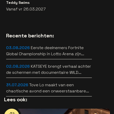
Teddy Swims
Vanaf vr 26.03.2027
Recente berichten:
03.08.2026
Eerste deelnemers Fortnite
Global Championship in Lotto Arena zijn
bekend
02.08.2026
KATSEYE brengt verhaal achter
de schermen met documentaire WILD
HEARTS [trailer]
31.07.2026
Tove Lo maakt van een
chaotische avond een onweerstaanbare
popsong
Lees ook: