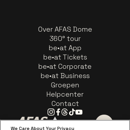
Over AFAS Dome
360° tour
be•at App
be•at Tickets
be•at Corporate
be•at Business
Groepen
Helpcenter
Contact
Instagram
Facebook
Threads
Tiktok
Youtube
We Care About Your Privacy