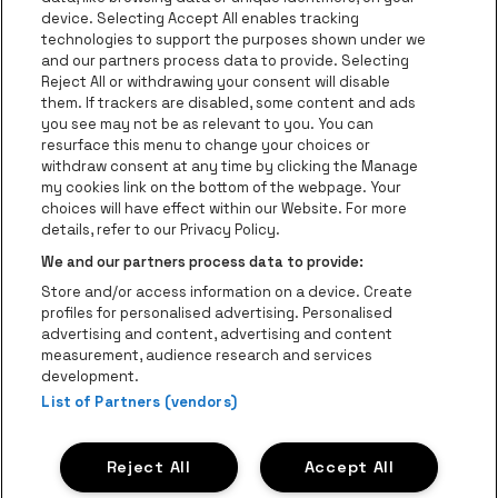
Ga naar de website van Europcar
device. Selecting Accept All enables tracking
Ga naar de webs
technologies to support the purposes shown under we
and our partners process data to provide. Selecting
Ga naar de website van Re
Reject All or withdrawing your consent will disable
Ga naar de website van Coca-Cola
Ga naar de 
them. If trackers are disabled, some content and ads
you see may not be as relevant to you. You can
resurface this menu to change your choices or
Ga naar de website van Champagne Pomm
Ga naar de website van
withdraw consent at any time by clicking the Manage
my cookies link on the bottom of the webpage. Your
Ga naar de website van Het logo v
Ga naar de webs
choices will have effect within our Website. For more
AFAS Dome is een deel van
be•at
details, refer to our Privacy Policy.
AFAS Dome
We and our partners process data to provide:
Schijnpoortweg 119, 2170 Antwerpen
Store and/or access information on a device. Create
Be-At Venues
profiles for personalised advertising. Personalised
Schijnpoortweg 119, 2170 Antwerpen
advertising and content, advertising and content
BTW (BE) 0461.051.688 - RPR Antwerpen
measurement, audience research and services
BNP Paribas Fortis - IBAN: BE93 2200 4925 0067 - BIC:
development.
GEBABEBB
List of Partners (vendors)
© be•at - Alle rechten voorbehouden
Reject All
Accept All
Proclaimer
Cookies
Manage my cookies
Privacy