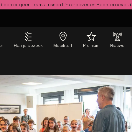
rijden er geen trams tussen Linkeroever en Rechteroever.
er
Plan je bezoek
Mobiliteit
Premium
Nieuws