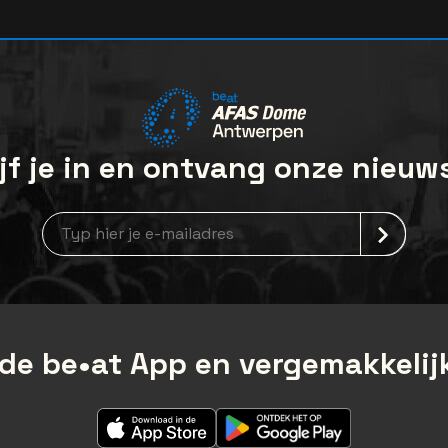
jf je in en ontvang onze nieuw
Nieuwsbrief aanmelding
de be•at App en vergemakkelijk