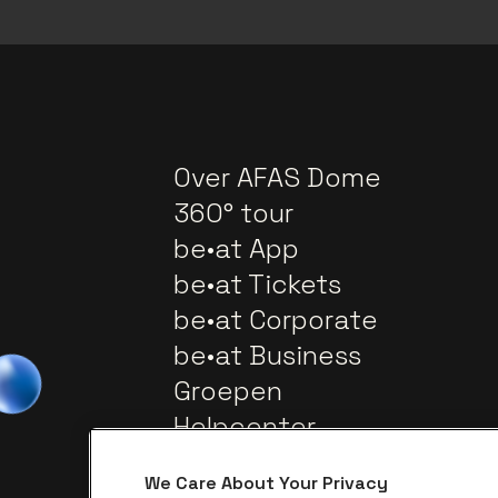
Over AFAS Dome
360° tour
be•at App
be•at Tickets
be•at Corporate
be•at Business
Groepen
Helpcenter
Contact
We Care About Your Privacy