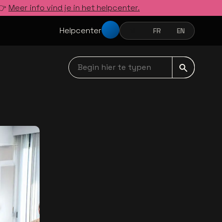
 👉
Meer info vind je in het helpcenter.
Helpcenter
NL
FR
EN
NEDERLANDS
FRANÇAIS
ENGLISH
Begin hier te typen navbar