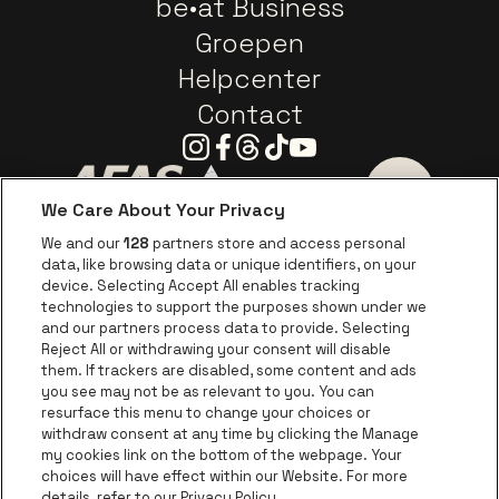
be•at Business
Groepen
Helpcenter
Contact
Instagram
Facebook
Threads
Tiktok
Youtube
We Care About Your Privacy
Ga naar de website van AFAS Software logo
Ga naar de website van P
Ga naar de 
We and our
128
partners store and access personal
data, like browsing data or unique identifiers, on your
Ga naar de website van Europcar
device. Selecting Accept All enables tracking
Ga naar de webs
technologies to support the purposes shown under we
and our partners process data to provide. Selecting
Ga naar de website van Re
Reject All or withdrawing your consent will disable
Ga naar de website van Coca-Cola
Ga naar de 
them. If trackers are disabled, some content and ads
you see may not be as relevant to you. You can
resurface this menu to change your choices or
Ga naar de website van Champagne Pomm
Ga naar de website van
withdraw consent at any time by clicking the Manage
my cookies link on the bottom of the webpage. Your
Ga naar de website van Het logo v
Ga naar de webs
choices will have effect within our Website. For more
AFAS Dome is een deel van
be•at
details, refer to our Privacy Policy.