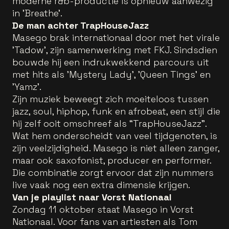
moderne r&b-productie is opnieuw aanwezig
in 'Breathe'.
De man achter TrapHouseJazz
Masego brak internationaal door met het virale
'Tadow', zijn samenwerking met FKJ. Sindsdien
bouwde hij een indrukwekkend parcours uit
met hits als 'Mystery Lady', 'Queen Tings' en
'Yamz'.
Zijn muziek beweegt zich moeiteloos tussen
jazz, soul, hiphop, funk en afrobeat, een stijl die
hij zelf ooit omschreef als “TrapHouseJazz".
Wat hem onderscheidt van veel tijdgenoten, is
zijn veelzijdigheid. Masego is niet alleen zanger,
maar ook saxofonist, producer en performer.
Die combinatie zorgt ervoor dat zijn nummers
live vaak nog een extra dimensie krijgen.
Van je playlist naar Vorst Nationaal
Zondag 11 oktober staat Masego in Vorst
Nationaal. Voor fans van artiesten als Tom