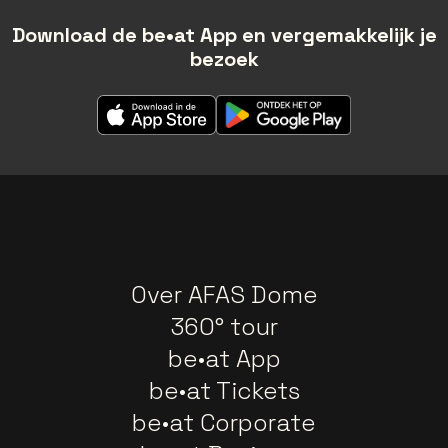
Download de be•at App en vergemakkelijk je
bezoek
Over AFAS Dome
360° tour
be•at App
be•at Tickets
be•at Corporate