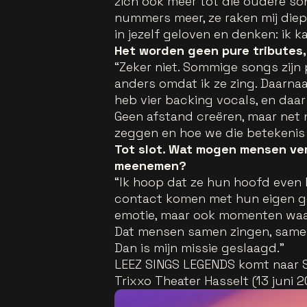
zich ook meer tot die oudere so
nummers meer, ze raken mij die
in jezelf geloven en denken: ik ka
Het worden geen pure tributes,
“Zeker niet. Sommige songs zijn 
anders omdat ik ze zing. Daarnaa
heb vier backing vocals, en daar 
Geen afstand creëren, maar net n
zeggen en hoe we die betekenis
Tot slot. Wat mogen mensen ve
meenemen?
“Ik hoop dat ze hun hoofd even 
contact komen met hun eigen gev
emotie, maar ook momenten waar
Dat mensen samen zingen, same
Dan is mijn missie geslaagd.”
LEEZ SINGS LEGENDS komt naar 
Trixxo Theater Hasselt (13 juni 2