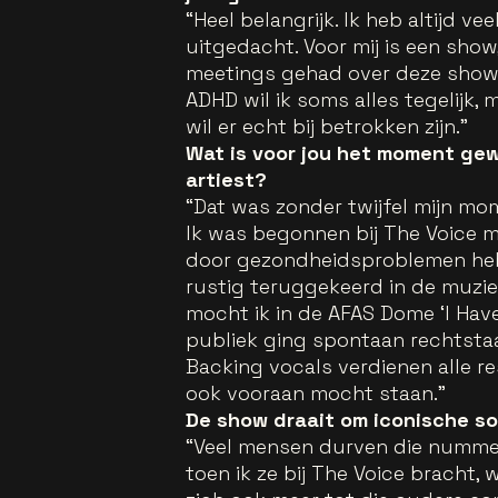
“Heel belangrijk. Ik heb altijd ve
uitgedacht. Voor mij is een show
meetings gehad over deze show. E
ADHD wil ik soms alles tegelijk, m
wil er echt bij betrokken zijn.”
Wat is voor jou het moment ge
artiest?
“Dat was zonder twijfel mijn mo
Ik was begonnen bij The Voice 
door gezondheidsproblemen heb i
rustig teruggekeerd in de muziek
mocht ik in de AFAS Dome ‘I Hav
publiek ging spontaan rechtstaan.
Backing vocals verdienen alle res
ook vooraan mocht staan.”
De show draait om iconische so
“Veel mensen durven die nummers 
toen ik ze bij The Voice bracht, 