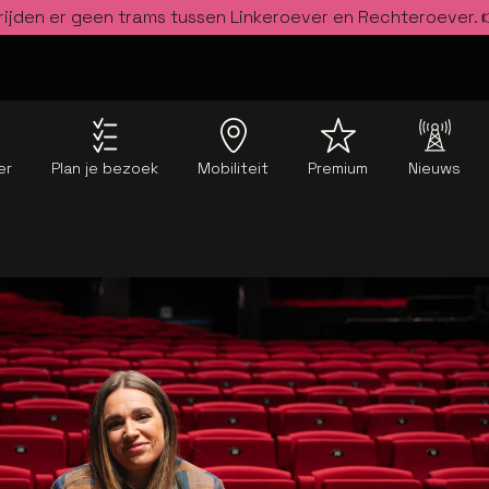
rijden er geen trams tussen Linkeroever en Rechteroever.
er
Plan je bezoek
Mobiliteit
Premium
Nieuws