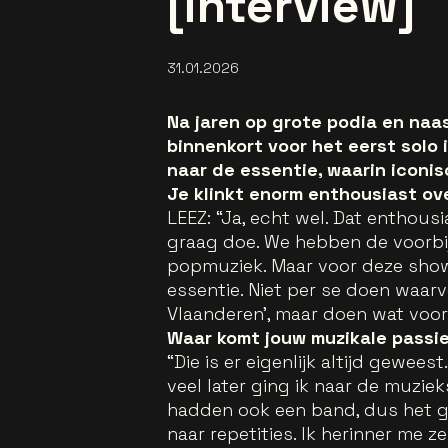
[interview]
31.01.2026
Na jaren op grote podia en naa
binnenkort voor het eerst solo
naar de essentie, waarin iconi
Je klinkt enorm enthousiast ov
LEEZ: “Ja, echt wel. Dat enthous
graag doe. We hebben de voorbij
popmuziek. Maar voor deze show 
essentie. Niet per se doen waar
Vlaanderen’, maar doen wat voor 
Waar komt jouw muzikale passi
“Die is er eigenlijk altijd gewee
veel later ging ik naar de muzie
hadden ook een band, dus het g
naar repetities. Ik herinner me z