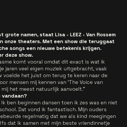
st grote namen, staat Lisa - LEEZ - Van Rossem
 in onze theaters. Met een show die teruggaat
sche songs een nieuwe betekenis krijgen.
er deze show.
iasme komt vooral omdat dit exact is wat ik
e jaren veel eigen muziek uitgebracht, vaak
voelde het juist om terug te keren naar de
voor mensen mij kennen van ‘The Voice van
mij het meest natuurlijk aanvoelt.”
e vandaan?
st. Ik ben beginnen dansen toen ik zes was en niet
kschool. Dat vond ik fantastisch. Mijn ouders
ebeurde regelmatig dat we als kind meegingen
elfs dat ik samen met mijn beste vriendinnetje