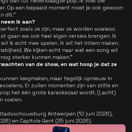
ngs dan tot hedendaagse pop. Ik voel die
per. Op een bepaald moment moet je ook gewoon
n dit.”
 neem ik aan?
perfect zoals ze zijn, maar ze worden sowieso
st gaan we ook heel eigen versies brengen. Ik
wil ik echt mee spelen. Ik wil het intiem maken.
abijheid. We kijken echt naar wat een song wil
 nog sterker kunnen maken.”
rwachten van de show, en wat hoop je dat ze
kunnen leegmaken, maar tegelijk opnieuw in
oelens. Er zullen momenten zijn van stilte en
op het één grote karaokezaal wordt. (Lacht)
n voelen.
Stadsschouwburg Antwerpen (12 juni 2026),
026) en Capitole Gent (25 juni 2026).