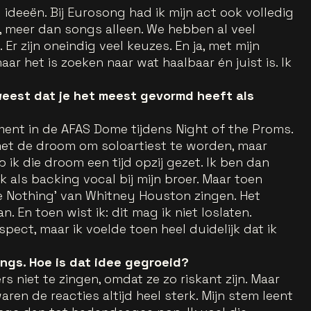
el ideeën. Bij Eurosong had ik mijn act ook volledig
, meer dan songs alleen. We hebben al veel
r zijn oneindig veel keuzes. En ja, met mijn
aar het is zoeken naar wat haalbaar én juist is. Ik
weest dat je het meest gevormd heeft als
ment in de AFAS Dome tijdens Night of the Proms.
met de droom om soloartiest te worden, maar
k die droom een tijd opzij gezet. Ik ben dan
 als backing vocal bij mijn broer. Maar toen
e Nothing’ van Whitney Houston zingen. Het
 En toen wist ik: dit mag ik niet loslaten.
pect, maar ik voelde toen heel duidelijk dat ik
ngs. Hoe is dat idee gegroeid?
niet te zingen, omdat ze zo riskant zijn. Maar
waren de reacties altijd heel sterk. Mijn stem leent