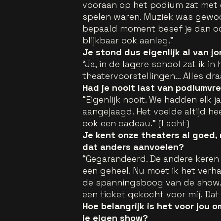
vooraan op het podium zat met ee
spelen waren. Muziek was gewoon
bepaald moment besef je dan ook:
blijkbaar ook aanleg.”
Je stond dus eigenlijk al van 
“Ja, in de lagere school zat ik in
theatervoorstellingen… Alles dr
Had je nooit last van podiumvr
“Eigenlijk nooit. We hadden elk 
aangejaagd. Het voelde altijd heel
ook een cadeau.” (Lacht)
Je kent onze theaters al goed, 
dat anders aanvoelen?
“Gegarandeerd. De andere keren 
een geheel. Nu moet ik het verha
de spanningsboog van de show. 
een ticket gekocht voor míj. Dat
Hoe belangrijk is het voor jou o
je eigen show?