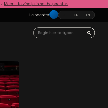
 👉
Meer info vind je in het helpcenter.
Helpcenter
NL
FR
EN
NEDERLANDS
FRANÇAIS
ENGLISH
Begin hier te typen navbar