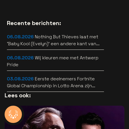
Recente berichten:
06.08.2026
Nothing But Thieves laat met
'Baby Kool (Evelyn)' een andere kant van
zich horen [video]
06.08.2026
Wij kleuren mee met Antwerp
Pride
03.08.2026
Eerste deelnemers Fortnite
Global Championship in Lotto Arena zijn
bekend
Lees ook: