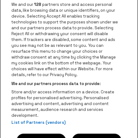
Ga naar de website van AFAS Software logo
Ga naar de website van P
Ga naar de 
We and our
128
partners store and access personal
data, like browsing data or unique identifiers, on your
Ga naar de website van Europcar
device. Selecting Accept All enables tracking
Ga naar de webs
technologies to support the purposes shown under we
and our partners process data to provide. Selecting
Ga naar de website van Re
Reject All or withdrawing your consent will disable
Ga naar de website van Coca-Cola
Ga naar de 
them. If trackers are disabled, some content and ads
you see may not be as relevant to you. You can
resurface this menu to change your choices or
Ga naar de website van Champagne Pomm
Ga naar de website van
withdraw consent at any time by clicking the Manage
my cookies link on the bottom of the webpage. Your
Ga naar de website van Het logo v
Ga naar de webs
choices will have effect within our Website. For more
AFAS Dome is een deel van
be•at
details, refer to our Privacy Policy.
AFAS Dome
We and our partners process data to provide:
Schijnpoortweg 119, 2170 Antwerpen
Store and/or access information on a device. Create
Be-At Venues
profiles for personalised advertising. Personalised
Schijnpoortweg 119, 2170 Antwerpen
advertising and content, advertising and content
BTW (BE) 0461.051.688 - RPR Antwerpen
measurement, audience research and services
BNP Paribas Fortis - IBAN: BE93 2200 4925 0067 - BIC:
development.
GEBABEBB
List of Partners (vendors)
© be•at - Alle rechten voorbehouden