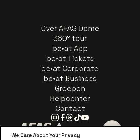
Over AFAS Dome
360° tour
be•at App
be•at Tickets
be•at Corporate
be•at Business
Groepen
Helpcenter
Contact
Instagram
Facebook
Threads
Tiktok
Youtube
We Care About Your Privacy