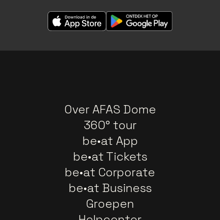
Over AFAS Dome
360° tour
be•at App
be•at Tickets
be•at Corporate
be•at Business
Groepen
Helpcenter