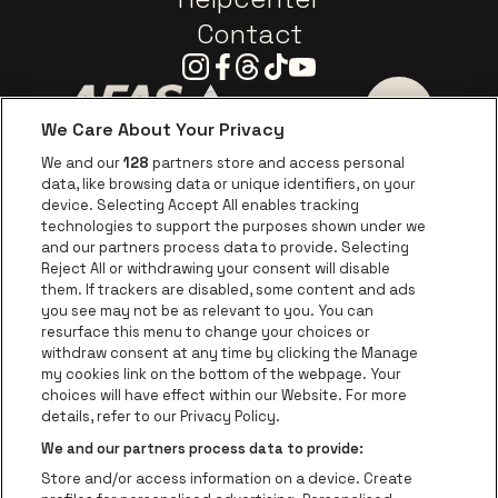
Contact
Instagram
Facebook
Threads
Tiktok
Youtube
We Care About Your Privacy
Ga naar de website van AFAS Software logo
Ga naar de website van P
Ga naar de 
We and our
128
partners store and access personal
data, like browsing data or unique identifiers, on your
Ga naar de website van Europcar
device. Selecting Accept All enables tracking
Ga naar de webs
technologies to support the purposes shown under we
and our partners process data to provide. Selecting
Ga naar de website van Re
Reject All or withdrawing your consent will disable
Ga naar de website van Coca-Cola
Ga naar de 
them. If trackers are disabled, some content and ads
you see may not be as relevant to you. You can
resurface this menu to change your choices or
Ga naar de website van Champagne Pomm
Ga naar de website van
withdraw consent at any time by clicking the Manage
my cookies link on the bottom of the webpage. Your
Ga naar de website van Het logo v
Ga naar de webs
choices will have effect within our Website. For more
AFAS Dome is een deel van
be•at
details, refer to our Privacy Policy.
AFAS Dome
We and our partners process data to provide:
Schijnpoortweg 119, 2170 Antwerpen
Store and/or access information on a device. Create
Be-At Venues