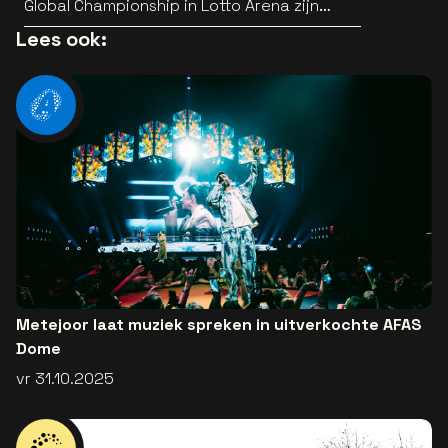
Global Championship in Lotto Arena zijn
bekend
Lees ook:
Metejoor laat muziek spreken in uitverkochte AFAS
Dome
vr 31.10.2025