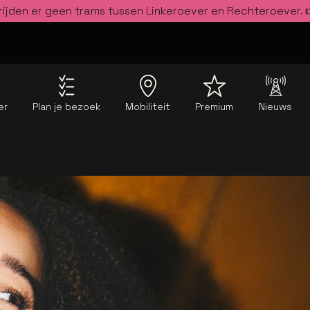
rijden er geen trams tussen Linkeroever en Rechteroever.
er
Plan je bezoek
Mobiliteit
Premium
Nieuws