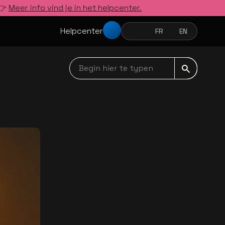
 👉
Meer info vind je in het helpcenter.
Helpcenter
NL
FR
EN
NEDERLANDS
FRANÇAIS
ENGLISH
Begin hier te typen navbar