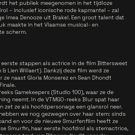
rdt het publiek meegenomen in het tijdloze
ol – inclusief iconische rode kapmantel – zal
e Imea Denooze uit Brakel. Een groot talent dat
druk maakte in het Vlaamse musical- en
te scherm.
eerste stappen als actrice in de film Bittersweet
& Lien Willaert). Dankzij deze film werd ze
r ze naast Gloria Monserez en Sean Dhondt
Finale.
 reeks Gamekeepers (Studio 100), waar ze de
ening neemt. In de VTMGO-reeks Blur spat haar
 en zet ze als hoofdpersonage een glansrol neer.
, hebben we nog gezwegen over haar stem: sinds
etband en voor de nieuwe Smurfenfilm heeft ze
e Smurfin, haar eerste hoofdrol als stemactrice,