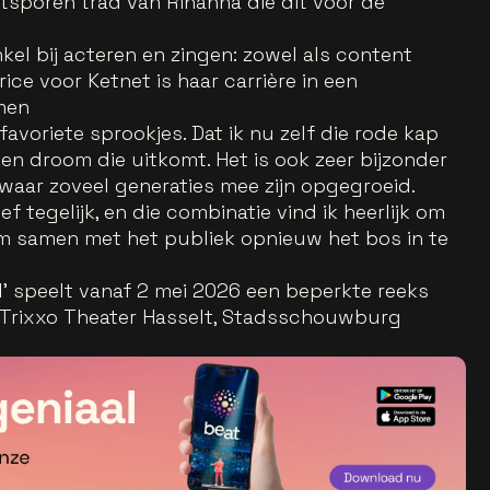
sporen trad van Rihanna die dit voor de
kel bij acteren en zingen: zowel als content
ice voor Ketnet is haar carrière in een
men
favoriete sprookjes. Dat ik nu zelf die rode kap
en droom die uitkomt. Het is ook zeer bijzonder
aar zoveel generaties mee zijn opgegroeid.
ef tegelijk, en die combinatie vind ik heerlijk om
om samen met het publiek opnieuw het bos in te
’ speelt vanaf 2 mei 2026 een beperkte reeks
 Trixxo Theater Hasselt, Stadsschouwburg