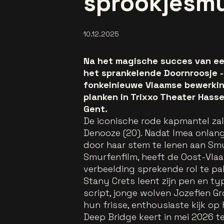
sprookjesmu
10.12.2025
Na het magische succes van ee
het sprankelende Doornroosje -
fonkelnieuwe Vlaamse bewerking
planken in Trixxo Theater Has
Gent.
De iconische rode kapmantel z
Denooze (20). Nadat Imea onlan
door haar stem te lenen aan Smu
Smurfenfilm, heeft de Oost-Vla
verbeelding sprekende rol te pa
Stany Crets leent zijn pen en t
script, jonge wolven Jozefien 
hun frisse, enthousiaste kijk op 
Deep Bridge keert in mei 2026 t