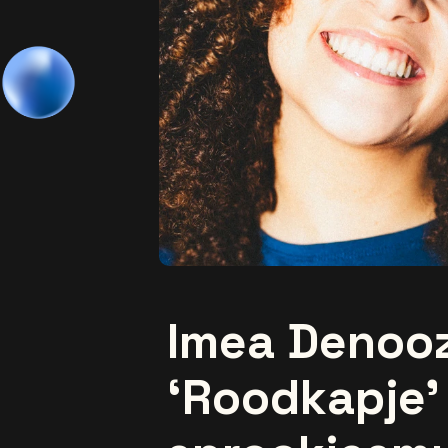
Imea Denoo
‘Roodkapje’