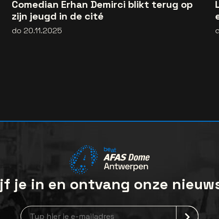
Comedian Erhan Demirci blikt terug op
zijn jeugd in de cité
do 20.11.2025
d
jf je in en ontvang onze nieuw
Nieuwsbrief aanmelding