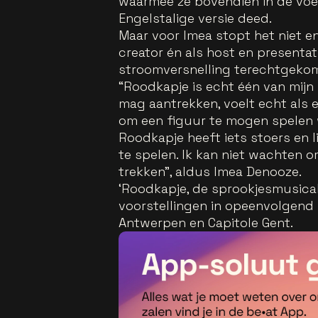
waarmee ze bovendien in de voet
Engelstalige versie deed.
Maar voor Imea stopt het niet en
creator én als host en presentatr
stroomversnelling terechtgeko
“Roodkapje is echt één van mijn 
mag aantrekken, voelt echt als e
om een figuur te mogen spelen w
Roodkapje heeft iets stoers en li
te spelen. Ik kan niet wachten 
trekken”, aldus Imea Denooze.
‘Roodkapje, de sprookjesmusical
voorstellingen in opeenvolgend
Antwerpen en Capitole Gent.