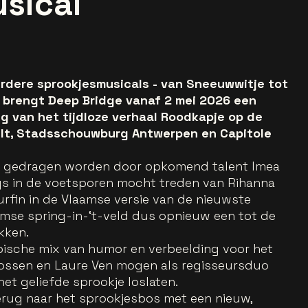
sical
rdere sprookjesmusicals - van Sneeuwwitje tot
 brengt Deep Bridge vanaf 2 mei 2026 een
 van het tijdloze verhaal Roodkapje op de
selt, Stadsschouwburg Antwerpen en Capitole
al gedragen worden door opkomend talent Imea
gs in de voetsporen mocht treden van Rihanna
rfin in de Vlaamse versie van de nieuwste
amse spring-in-‘t-veld dus opnieuw een tot de
kken.
ypische mix van humor en verbeelding voor het
Grossen en Laure Ven mogen als regisseursduo
het geliefde sprookje loslaten.
erug naar het sprookjesbos met een nieuw,