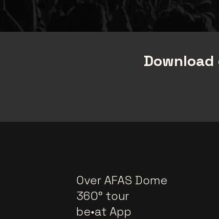
Download 
Over AFAS Dome
360° tour
be•at App