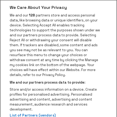
We Care About Your Privacy
Ga naar de website van AFAS Software logo
Ga naar de website van P
Ga naar de 
We and our
128
partners store and access personal
data, like browsing data or unique identifiers, on your
Ga naar de website van Europcar
device. Selecting Accept All enables tracking
Ga naar de webs
technologies to support the purposes shown under we
and our partners process data to provide. Selecting
Ga naar de website van Re
Reject All or withdrawing your consent will disable
Ga naar de website van Coca-Cola
Ga naar de 
them. If trackers are disabled, some content and ads
you see may not be as relevant to you. You can
resurface this menu to change your choices or
Ga naar de website van Champagne Pomm
Ga naar de website van
withdraw consent at any time by clicking the Manage
my cookies link on the bottom of the webpage. Your
Ga naar de website van Het logo v
Ga naar de webs
choices will have effect within our Website. For more
AFAS Dome is een deel van
be•at
details, refer to our Privacy Policy.
AFAS Dome
We and our partners process data to provide:
Schijnpoortweg 119, 2170 Antwerpen
Store and/or access information on a device. Create
Be-At Venues
profiles for personalised advertising. Personalised
Schijnpoortweg 119, 2170 Antwerpen
advertising and content, advertising and content
BTW (BE) 0461.051.688 - RPR Antwerpen
measurement, audience research and services
BNP Paribas Fortis - IBAN: BE93 2200 4925 0067 - BIC:
development.
GEBABEBB
List of Partners (vendors)