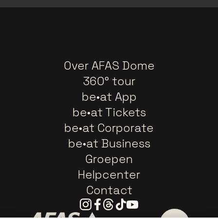
Over AFAS Dome
360° tour
be•at App
be•at Tickets
be•at Corporate
be•at Business
Groepen
Helpcenter
Contact
Instagram
Facebook
Threads
Tiktok
Youtube