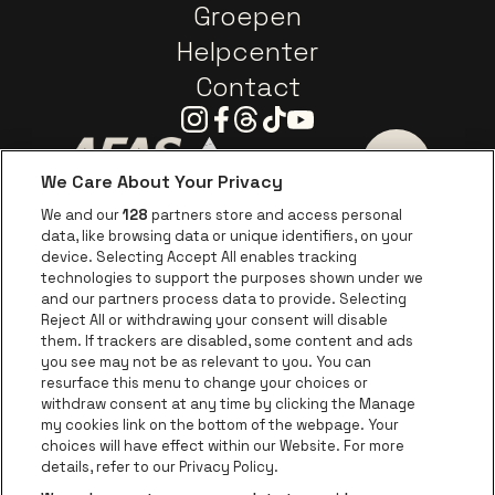
Groepen
Helpcenter
Contact
Instagram
Facebook
Threads
Tiktok
Youtube
We Care About Your Privacy
Ga naar de website van AFAS Software logo
Ga naar de website van P
Ga naar de 
We and our
128
partners store and access personal
data, like browsing data or unique identifiers, on your
Ga naar de website van Europcar
device. Selecting Accept All enables tracking
Ga naar de webs
technologies to support the purposes shown under we
and our partners process data to provide. Selecting
Ga naar de website van Re
Reject All or withdrawing your consent will disable
Ga naar de website van Coca-Cola
Ga naar de 
them. If trackers are disabled, some content and ads
you see may not be as relevant to you. You can
resurface this menu to change your choices or
Ga naar de website van Champagne Pomm
Ga naar de website van
withdraw consent at any time by clicking the Manage
my cookies link on the bottom of the webpage. Your
Ga naar de website van Het logo v
Ga naar de webs
choices will have effect within our Website. For more
AFAS Dome is een deel van
be•at
details, refer to our Privacy Policy.
AFAS Dome