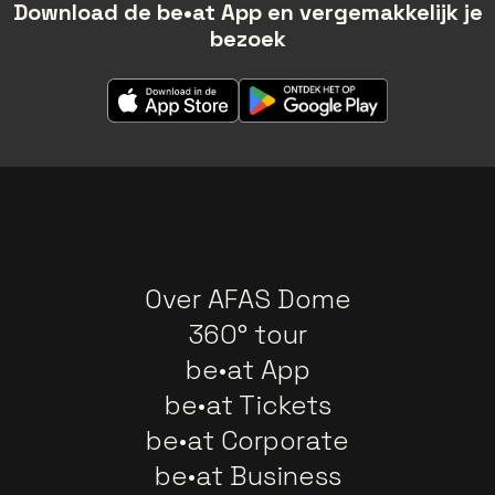
Download de be•at App en vergemakkelijk je
bezoek
Over AFAS Dome
360° tour
be•at App
be•at Tickets
be•at Corporate
be•at Business