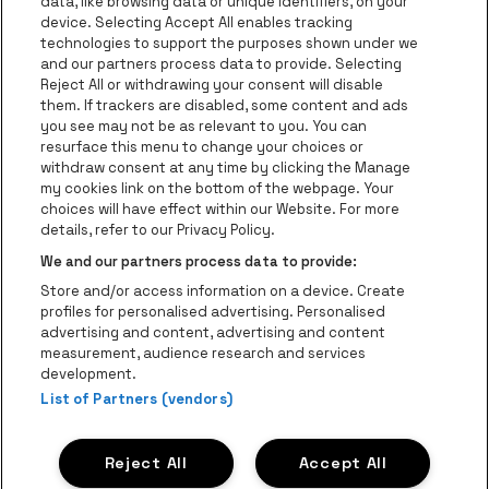
data, like browsing data or unique identifiers, on your
Ga naar de website van Europcar
device. Selecting Accept All enables tracking
Ga naar de webs
technologies to support the purposes shown under we
and our partners process data to provide. Selecting
Ga naar de website van Re
Reject All or withdrawing your consent will disable
Ga naar de website van Coca-Cola
Ga naar de 
them. If trackers are disabled, some content and ads
you see may not be as relevant to you. You can
resurface this menu to change your choices or
Ga naar de website van Champagne Pomm
Ga naar de website van
withdraw consent at any time by clicking the Manage
my cookies link on the bottom of the webpage. Your
Ga naar de website van Het logo v
Ga naar de webs
choices will have effect within our Website. For more
AFAS Dome is een deel van
be•at
details, refer to our Privacy Policy.
AFAS Dome
We and our partners process data to provide:
Schijnpoortweg 119, 2170 Antwerpen
Store and/or access information on a device. Create
Be-At Venues
profiles for personalised advertising. Personalised
Schijnpoortweg 119, 2170 Antwerpen
advertising and content, advertising and content
BTW (BE) 0461.051.688 - RPR Antwerpen
measurement, audience research and services
BNP Paribas Fortis - IBAN: BE93 2200 4925 0067 - BIC:
development.
GEBABEBB
List of Partners (vendors)
© be•at - Alle rechten voorbehouden
Reject All
Accept All
Proclaimer
Cookies
Manage my cookies
Privacy