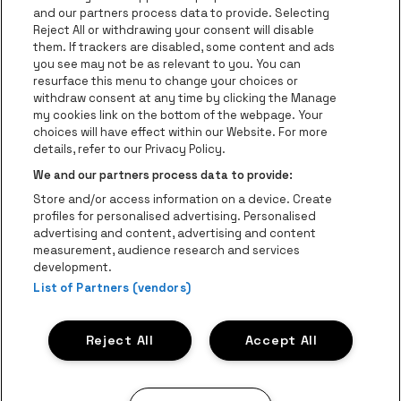
and our partners process data to provide. Selecting
Ga naar de website van Re
Reject All or withdrawing your consent will disable
Ga naar de website van Coca-Cola
Ga naar de 
them. If trackers are disabled, some content and ads
you see may not be as relevant to you. You can
resurface this menu to change your choices or
Ga naar de website van Champagne Pomm
Ga naar de website van
withdraw consent at any time by clicking the Manage
my cookies link on the bottom of the webpage. Your
Ga naar de website van Het logo v
Ga naar de webs
choices will have effect within our Website. For more
AFAS Dome is een deel van
be•at
details, refer to our Privacy Policy.
AFAS Dome
We and our partners process data to provide:
Schijnpoortweg 119, 2170 Antwerpen
Store and/or access information on a device. Create
Be-At Venues
profiles for personalised advertising. Personalised
Schijnpoortweg 119, 2170 Antwerpen
advertising and content, advertising and content
BTW (BE) 0461.051.688 - RPR Antwerpen
measurement, audience research and services
BNP Paribas Fortis - IBAN: BE93 2200 4925 0067 - BIC:
development.
GEBABEBB
List of Partners (vendors)
© be•at - Alle rechten voorbehouden
Reject All
Accept All
Proclaimer
Cookies
Manage my cookies
Privacy
Algemene voorwaarden