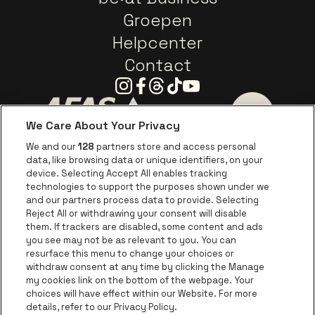
Groepen
Helpcenter
Contact
Instagram
Facebook
Threads
Tiktok
Youtube
We Care About Your Privacy
Ga naar de website van AFAS Software logo
Ga naar de website van P
Ga naar de 
We and our
128
partners store and access personal
data, like browsing data or unique identifiers, on your
Ga naar de website van Europcar
device. Selecting Accept All enables tracking
Ga naar de webs
technologies to support the purposes shown under we
and our partners process data to provide. Selecting
Ga naar de website van Re
Reject All or withdrawing your consent will disable
Ga naar de website van Coca-Cola
Ga naar de 
them. If trackers are disabled, some content and ads
you see may not be as relevant to you. You can
resurface this menu to change your choices or
Ga naar de website van Champagne Pomm
Ga naar de website van
withdraw consent at any time by clicking the Manage
my cookies link on the bottom of the webpage. Your
Ga naar de website van Het logo v
Ga naar de webs
choices will have effect within our Website. For more
AFAS Dome is een deel van
be•at
details, refer to our Privacy Policy.