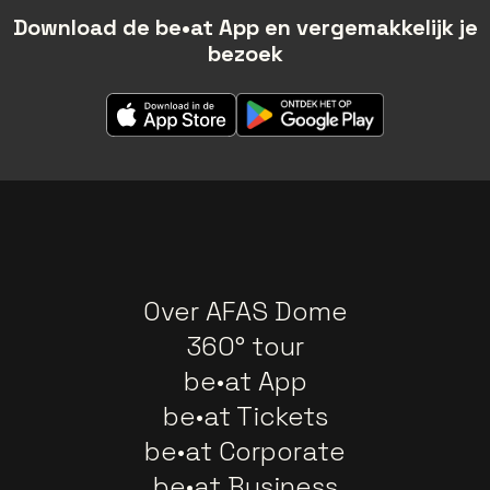
Download de be•at App en vergemakkelijk je
bezoek
Over AFAS Dome
360° tour
be•at App
be•at Tickets
be•at Corporate
be•at Business