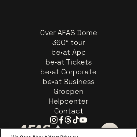
Over AFAS Dome
360° tour
be•at App
be•at Tickets
be•at Corporate
be•at Business
Groepen
Helpcenter
Contact
Instagram
Facebook
Threads
Tiktok
Youtube