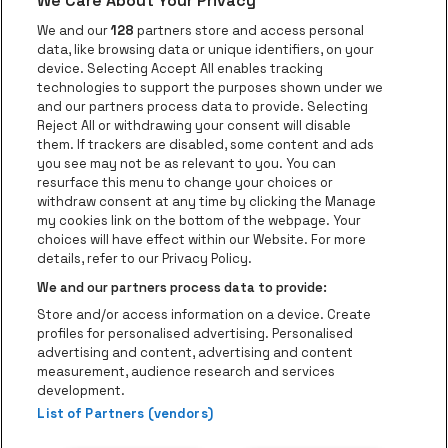
We Care About Your Privacy
Ga naar de website van AFAS Software logo
Ga naar de website van P
Ga naar de 
We and our
128
partners store and access personal
data, like browsing data or unique identifiers, on your
Ga naar de website van Europcar
device. Selecting Accept All enables tracking
Ga naar de webs
technologies to support the purposes shown under we
and our partners process data to provide. Selecting
Ga naar de website van Re
Reject All or withdrawing your consent will disable
Ga naar de website van Coca-Cola
Ga naar de 
them. If trackers are disabled, some content and ads
you see may not be as relevant to you. You can
resurface this menu to change your choices or
Ga naar de website van Champagne Pomm
Ga naar de website van
withdraw consent at any time by clicking the Manage
my cookies link on the bottom of the webpage. Your
Ga naar de website van Het logo v
Ga naar de webs
choices will have effect within our Website. For more
AFAS Dome is een deel van
be•at
details, refer to our Privacy Policy.
AFAS Dome
We and our partners process data to provide:
Schijnpoortweg 119, 2170 Antwerpen
Store and/or access information on a device. Create
Be-At Venues
profiles for personalised advertising. Personalised
Schijnpoortweg 119, 2170 Antwerpen
advertising and content, advertising and content
BTW (BE) 0461.051.688 - RPR Antwerpen
measurement, audience research and services
BNP Paribas Fortis - IBAN: BE93 2200 4925 0067 - BIC:
development.
GEBABEBB
List of Partners (vendors)
© be•at - Alle rechten voorbehouden