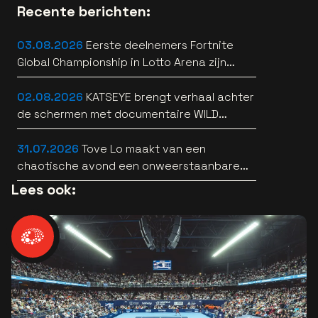
Recente berichten:
03.08.2026
Eerste deelnemers Fortnite
Global Championship in Lotto Arena zijn
bekend
02.08.2026
KATSEYE brengt verhaal achter
de schermen met documentaire WILD
HEARTS [trailer]
31.07.2026
Tove Lo maakt van een
chaotische avond een onweerstaanbare
popsong
Lees ook: