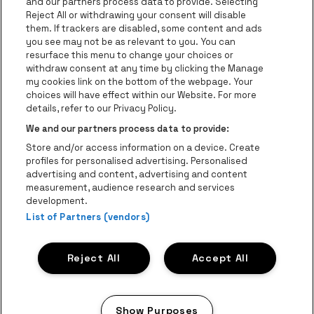
and our partners process data to provide. Selecting
Ga naar de website van Re
Reject All or withdrawing your consent will disable
Ga naar de website van Coca-Cola
Ga naar de 
them. If trackers are disabled, some content and ads
you see may not be as relevant to you. You can
resurface this menu to change your choices or
Ga naar de website van Champagne Pomm
Ga naar de website van
withdraw consent at any time by clicking the Manage
my cookies link on the bottom of the webpage. Your
Ga naar de website van Het logo v
Ga naar de webs
choices will have effect within our Website. For more
AFAS Dome is een deel van
be•at
details, refer to our Privacy Policy.
AFAS Dome
We and our partners process data to provide:
Schijnpoortweg 119, 2170 Antwerpen
Store and/or access information on a device. Create
Be-At Venues
profiles for personalised advertising. Personalised
Schijnpoortweg 119, 2170 Antwerpen
advertising and content, advertising and content
BTW (BE) 0461.051.688 - RPR Antwerpen
measurement, audience research and services
BNP Paribas Fortis - IBAN: BE93 2200 4925 0067 - BIC:
development.
GEBABEBB
List of Partners (vendors)
© be•at - Alle rechten voorbehouden
Reject All
Accept All
Proclaimer
Cookies
Manage my cookies
Privacy
Algemene voorwaarden
Show Purposes