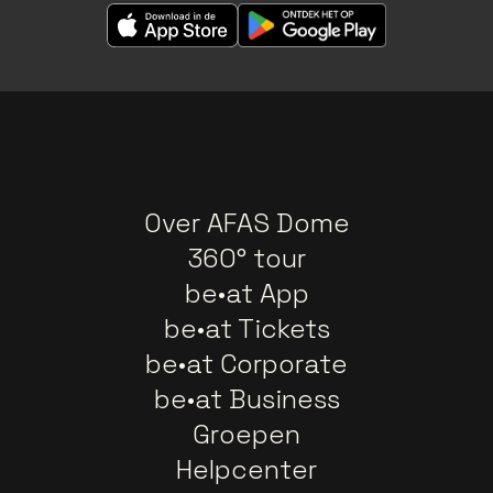
Over AFAS Dome
360° tour
be•at App
be•at Tickets
be•at Corporate
be•at Business
Groepen
Helpcenter