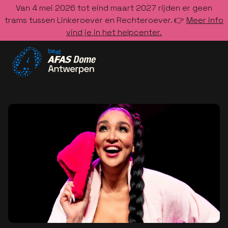
Van 4 mei 2026 tot eind maart 2027 rijden er geen
trams tussen Linkeroever en Rechteroever. 👉
Meer info
vind je in het helpcenter.
Ga naar de homepage