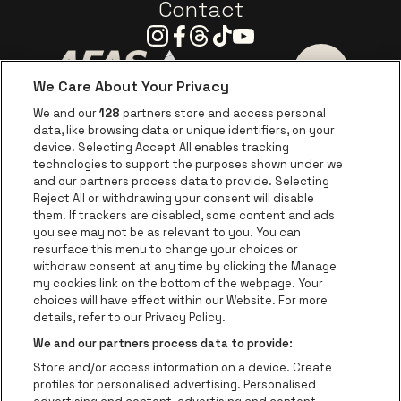
Contact
Instagram
Facebook
Threads
Tiktok
Youtube
We Care About Your Privacy
Ga naar de website van AFAS Software logo
Ga naar de website van P
Ga naar de 
We and our
128
partners store and access personal
data, like browsing data or unique identifiers, on your
Ga naar de website van Europcar
device. Selecting Accept All enables tracking
Ga naar de webs
technologies to support the purposes shown under we
and our partners process data to provide. Selecting
Ga naar de website van Re
Reject All or withdrawing your consent will disable
Ga naar de website van Coca-Cola
Ga naar de 
them. If trackers are disabled, some content and ads
you see may not be as relevant to you. You can
resurface this menu to change your choices or
Ga naar de website van Champagne Pomm
Ga naar de website van
withdraw consent at any time by clicking the Manage
my cookies link on the bottom of the webpage. Your
Ga naar de website van Het logo v
Ga naar de webs
choices will have effect within our Website. For more
AFAS Dome is een deel van
be•at
details, refer to our Privacy Policy.
AFAS Dome
We and our partners process data to provide:
Schijnpoortweg 119, 2170 Antwerpen
Store and/or access information on a device. Create
Be-At Venues
profiles for personalised advertising. Personalised
Schijnpoortweg 119, 2170 Antwerpen