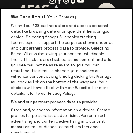
We Care About Your Privacy
Ga naar de website van AFAS Software logo
Ga naar de website van P
Ga naar de 
We and our
128
partners store and access personal
data, like browsing data or unique identifiers, on your
Ga naar de website van Europcar
device. Selecting Accept All enables tracking
Ga naar de webs
technologies to support the purposes shown under we
and our partners process data to provide. Selecting
Ga naar de website van Re
Reject All or withdrawing your consent will disable
Ga naar de website van Coca-Cola
Ga naar de 
them. If trackers are disabled, some content and ads
you see may not be as relevant to you. You can
resurface this menu to change your choices or
Ga naar de website van Champagne Pomm
Ga naar de website van
withdraw consent at any time by clicking the Manage
my cookies link on the bottom of the webpage. Your
Ga naar de website van Het logo v
Ga naar de webs
choices will have effect within our Website. For more
AFAS Dome is een deel van
be•at
details, refer to our Privacy Policy.
AFAS Dome
We and our partners process data to provide:
Schijnpoortweg 119, 2170 Antwerpen
Store and/or access information on a device. Create
Be-At Venues
profiles for personalised advertising. Personalised
Schijnpoortweg 119, 2170 Antwerpen
advertising and content, advertising and content
BTW (BE) 0461.051.688 - RPR Antwerpen
measurement, audience research and services
BNP Paribas Fortis - IBAN: BE93 2200 4925 0067 - BIC:
development.