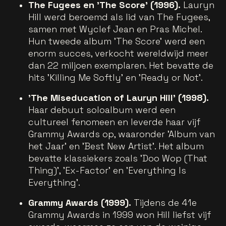
The Fugees en 'The Score' (1996).
Lauryn
Hill werd beroemd als lid van The Fugees,
samen met Wyclef Jean en Pras Michel.
Hun tweede album 'The Score' werd een
enorm succes, verkocht wereldwijd meer
dan 22 miljoen exemplaren. Het bevatte de
hits 'Killing Me Softly' en 'Ready or Not'​.
'The Miseducation of Lauryn Hill' (1998).
Haar debuut soloalbum werd een
cultureel fenomeen en leverde haar vijf
Grammy Awards op, waaronder 'Album van
het Jaar' en 'Best New Artist'. Het album
bevatte klassiekers zoals 'Doo Wop (That
Thing)', 'Ex-Factor' en 'Everything Is
Everything'.
Grammy Awards (1999).
Tijdens de 41e
Grammy Awards in 1999 won Hill liefst vijf