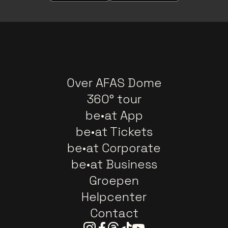
Over AFAS Dome
360° tour
be•at App
be•at Tickets
be•at Corporate
be•at Business
Groepen
Helpcenter
Contact
Instagram
Facebook
Threads
Tiktok
Youtube