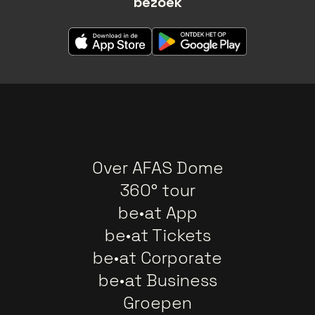
bezoek
Over AFAS Dome
360° tour
be•at App
be•at Tickets
be•at Corporate
be•at Business
Groepen