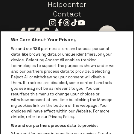
Helpcenter
Contact
Instagram
Facebook
Threads
Tiktok
Youtube
We Care About Your Privacy
Ga naar de website van AFAS Software logo
Ga naar de website van P
Ga naar de 
We and our
128
partners store and access personal
data, like browsing data or unique identifiers, on your
Ga naar de website van Europcar
device. Selecting Accept All enables tracking
Ga naar de webs
technologies to support the purposes shown under we
and our partners process data to provide. Selecting
Ga naar de website van Re
Reject All or withdrawing your consent will disable
Ga naar de website van Coca-Cola
Ga naar de 
them. If trackers are disabled, some content and ads
you see may not be as relevant to you. You can
resurface this menu to change your choices or
Ga naar de website van Champagne Pomm
Ga naar de website van
withdraw consent at any time by clicking the Manage
my cookies link on the bottom of the webpage. Your
Ga naar de website van Het logo v
Ga naar de webs
choices will have effect within our Website. For more
AFAS Dome is een deel van
be•at
details, refer to our Privacy Policy.
AFAS Dome
We and our partners process data to provide:
Schijnpoortweg 119, 2170 Antwerpen
Store and/or access information on a device. Create