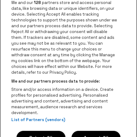
Go to websi
We and our
128
partners store and access personal
data, like browsing data or unique identifiers, on your
Go to website of Europcar
device. Selecting Accept All enables tracking
Go to website of
technologies to support the purposes shown under we
and our partners process data to provide. Selecting
Go to website of Red Bull
Reject All or withdrawing your consent will disable
Go to website of Coca-Cola
Go to websit
them. If trackers are disabled, some content and ads
you see may not be as relevant to you. You can
resurface this menu to change your choices or
Go to website of Champagne Pommery
Go to website of The 
withdraw consent at any time by clicking the Manage
my cookies link on the bottom of the webpage. Your
Go to website of The Lillet logo 
Go to website o
choices will have effect within our Website. For more
AFAS Dome is part of
be•at
details, refer to our Privacy Policy.
AFAS Dome
We and our partners process data to provide:
Schijnpoortweg 119, 2170 Antwerp
Store and/or access information on a device. Create
Be-At Venues
profiles for personalised advertising. Personalised
Schijnpoortweg 119, 2170 Antwerp
advertising and content, advertising and content
BTW (BE) 0461.051.688 - RPR Antwerpen
measurement, audience research and services
BNP Paribas Fortis - IBAN: BE93 2200 4925 0067 - BIC:
development.
GEBABEBB
List of Partners (vendors)
© be•at - Alle rights reserved