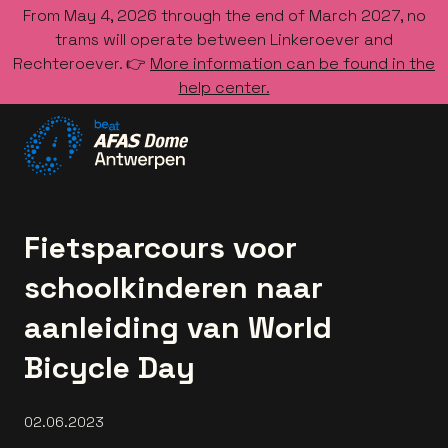
From May 4, 2026 through the end of March 2027, no
trams will operate between Linkeroever and
Rechteroever. 👉
More information can be found in the
help center.
Go to the homepage
Fietsparcours voor
schoolkinderen naar
aanleiding van World
Bicycle Day
02.06.2023