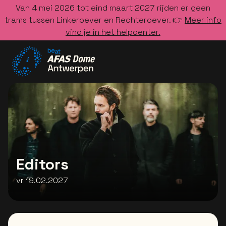
Van 4 mei 2026 tot eind maart 2027 rijden er geen
trams tussen Linkeroever en Rechteroever. 👉
Meer info
vind je in het helpcenter.
Ga naar de homepage
Editors
vr 19.02.2027