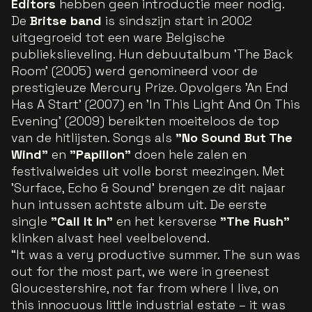
Editors
hebben geen introductie meer nodig.
De
Britse band
is sindszijn start in 2002
uitgegroeid tot een ware Belgische
publiekslieveling. Hun debuutalbum 'The Back
Room' (2005) werd genomineerd voor de
prestigieuze Mercury Prize. Opvolgers 'An End
Has A Start' (2007) en 'In This Light And On This
Evening' (2009) bereikten moeiteloos de top
van de hitlijsten. Songs als
"No Sound But The
Wind"
en
"Papillon"
doen hele zalen en
festivalweides uit volle borst meezingen. Met
'Surface, Echo & Sound' brengen ze dit najaar
hun intussen achtste album uit. De eerste
single
"Call It In"
en het kersverse
"The Rush"
klinken alvast heel veelbelovend.
“It was a very productive summer. The sun was
out for the most part, we were in greenest
Gloucestershire, not far from where I live, on
this innocuous little industrial estate – it was