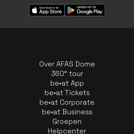
Over AFAS Dome
360° tour
be•at App
be•at Tickets
be•at Corporate
be•at Business
Groepen
Helpcenter