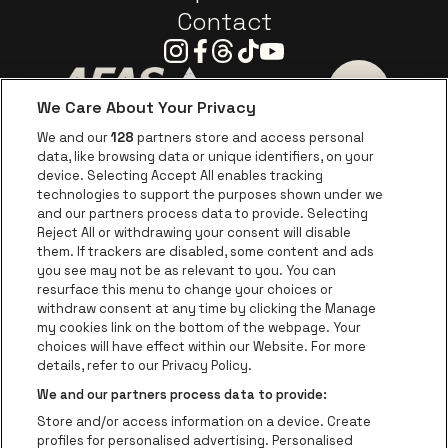
Contact
Instagram
Facebook
Threads
Tiktok
Youtube
We Care About Your Privacy
Ga naar de website van AFAS Software logo
Ga naar de website van P
Ga naar de 
We and our
128
partners store and access personal
data, like browsing data or unique identifiers, on your
Ga naar de website van Europcar
device. Selecting Accept All enables tracking
Ga naar de webs
technologies to support the purposes shown under we
and our partners process data to provide. Selecting
Ga naar de website van Re
Reject All or withdrawing your consent will disable
Ga naar de website van Coca-Cola
Ga naar de 
them. If trackers are disabled, some content and ads
you see may not be as relevant to you. You can
resurface this menu to change your choices or
Ga naar de website van Champagne Pomm
Ga naar de website van
withdraw consent at any time by clicking the Manage
my cookies link on the bottom of the webpage. Your
Ga naar de website van Het logo v
Ga naar de webs
choices will have effect within our Website. For more
AFAS Dome is een deel van
be•at
details, refer to our Privacy Policy.
AFAS Dome
We and our partners process data to provide:
Schijnpoortweg 119, 2170 Antwerpen
Store and/or access information on a device. Create
Be-At Venues
profiles for personalised advertising. Personalised