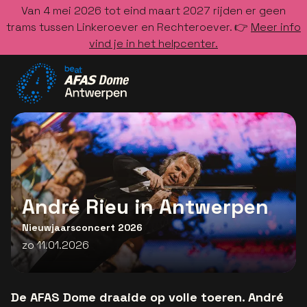
Van 4 mei 2026 tot eind maart 2027 rijden er geen
trams tussen Linkeroever en Rechteroever. 👉
Meer info
vind je in het helpcenter.
Ga naar de homepage
André Rieu in Antwerpen
Nieuwjaarsconcert 2026
zo 11.01.2026
De AFAS Dome draaide op volle toeren. André