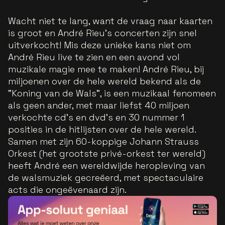
Wacht niet te lang, want de vraag naar kaarten
is groot en André Rieu’s concerten zijn snel
uitverkocht! Mis deze unieke kans niet om
André Rieu live te zien en een avond vol
muzikale magie mee te maken! André Rieu, bij
miljoenen over de hele wereld bekend als de
"Koning van de Wals", is een muzikaal fenomeen
als geen ander, met maar liefst 40 miljoen
verkochte cd's en dvd's en 30 nummer 1
posities in de hitlijsten over de hele wereld.
Samen met zijn 60-koppige Johann Strauss
Orkest (het grootste privé-orkest ter wereld)
heeft André een wereldwijde heropleving van
de walsmuziek gecreëerd, met spectaculaire
acts die ongeëvenaard zijn.