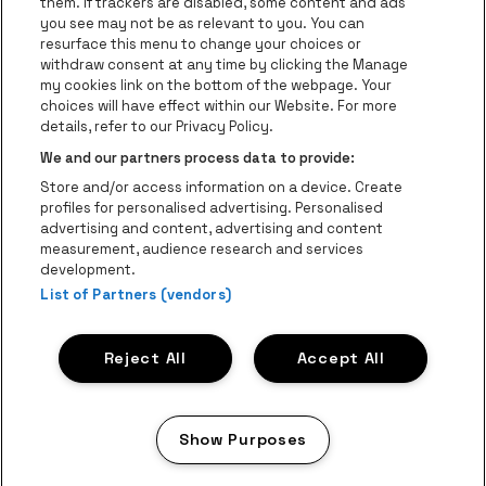
them. If trackers are disabled, some content and ads
you see may not be as relevant to you. You can
resurface this menu to change your choices or
Ga naar de website van Champagne Pomm
Ga naar de website van
withdraw consent at any time by clicking the Manage
my cookies link on the bottom of the webpage. Your
Ga naar de website van Het logo v
Ga naar de webs
choices will have effect within our Website. For more
AFAS Dome is een deel van
be•at
details, refer to our Privacy Policy.
AFAS Dome
We and our partners process data to provide:
Schijnpoortweg 119, 2170 Antwerpen
Store and/or access information on a device. Create
Be-At Venues
profiles for personalised advertising. Personalised
Schijnpoortweg 119, 2170 Antwerpen
advertising and content, advertising and content
BTW (BE) 0461.051.688 - RPR Antwerpen
measurement, audience research and services
BNP Paribas Fortis - IBAN: BE93 2200 4925 0067 - BIC:
development.
GEBABEBB
List of Partners (vendors)
© be•at - Alle rechten voorbehouden
Reject All
Accept All
Proclaimer
Cookies
Manage my cookies
Privacy
Algemene voorwaarden
Show Purposes