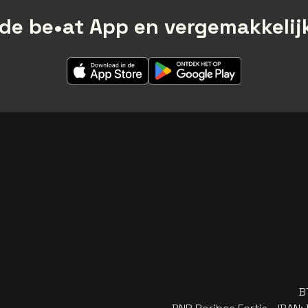
de be•at App en vergemakkelijk
B