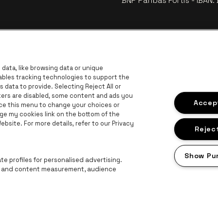
BNP Paribas Fortis - IBAN
data, like browsing data or unique
nables tracking technologies to support the
data to provide. Selecting Reject All or
ckers are disabled, some content and ads you
Accept
ace this menu to change your choices or
ge my cookies link on the bottom of the
bsite. For more details, refer to our Privacy
Ga naar de website van Europcar
are logo
Reject
van Provincie Antwerpen
Ga naar de website van Lotto
Ga naar de website van 
Ga naar de websit
Ga naar de website van Champagne Pommery
Show Pu
Ga naar de website van Het logo van Jame
te van Het logo van Aperol
e profiles for personalised advertising.
ng and content measurement, audience
roclaimer
Cookies
Manage my cookies
Privacy
Algemene voorwaard