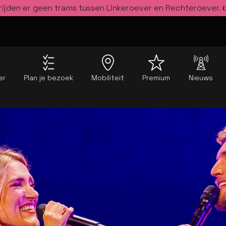
rijden er geen trams tussen Linkeroever en Rechteroever.
er
Plan je bezoek
Mobiliteit
Premium
Nieuws