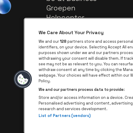
Groepen
Helpcenter
Contact
We Care About Your Privacy
We and our
128
partners store and access personal 
identifiers, on your device. Selecting Accept All e
purposes shown under we and our partners process 
withdrawing your consent will disable them. If tra
see may not be as relevant to you. You can resurf
withdraw consent at any time by clicking the Mana
webpage. Your choices will have effect within our We
Ga naar de website van AFAS Softw
Ga naar de website 
Policy.
We and our partners process data to provide:
Ga naar de websi
Store and/or access information on a device. Creat
Personalised advertising and content, advertisi
research and services development.
List of Partners (vendors)
P