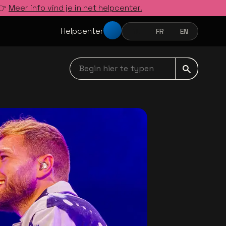
 👉
Meer info vind je in het helpcenter.
Helpcenter
NL
FR
EN
NEDERLANDS
FRANÇAIS
ENGLISH
Begin hier te typen navbar