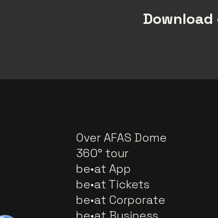
Download 
Over AFAS Dome
360° tour
be•at App
be•at Tickets
be•at Corporate
be•at Business