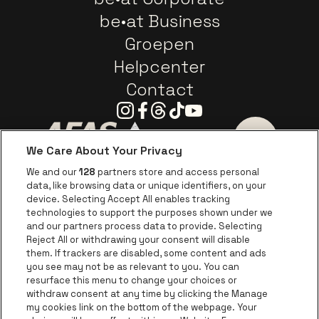
be•at Business
Groepen
Helpcenter
Contact
Instagram
Facebook
Threads
Tiktok
Youtube
We Care About Your Privacy
Ga naar de website van AFAS Software logo
Ga naar de website van P
Ga naar de 
We and our
128
partners store and access personal
data, like browsing data or unique identifiers, on your
Ga naar de website van Europcar
device. Selecting Accept All enables tracking
Ga naar de webs
technologies to support the purposes shown under we
and our partners process data to provide. Selecting
Ga naar de website van Re
Reject All or withdrawing your consent will disable
Ga naar de website van Coca-Cola
Ga naar de 
them. If trackers are disabled, some content and ads
you see may not be as relevant to you. You can
resurface this menu to change your choices or
Ga naar de website van Champagne Pomm
Ga naar de website van
withdraw consent at any time by clicking the Manage
my cookies link on the bottom of the webpage. Your
Ga naar de website van Het logo v
Ga naar de webs