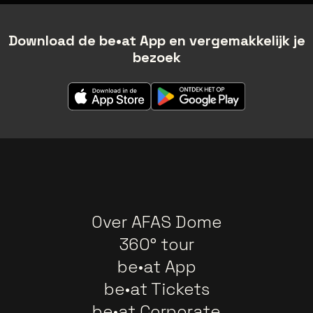
Download de be•at App en vergemakkelijk je
bezoek
Over AFAS Dome
360° tour
be•at App
be•at Tickets
be•at Corporate