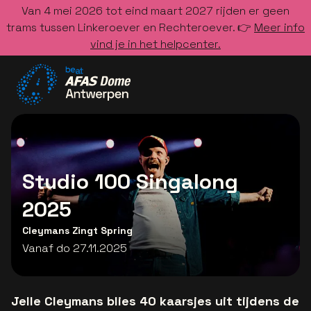
Van 4 mei 2026 tot eind maart 2027 rijden er geen
trams tussen Linkeroever en Rechteroever. 👉
Meer info
vind je in het helpcenter.
Ga naar de homepage
Studio 100 Singalong
2025
Cleymans Zingt Spring
Vanaf do 27.11.2025
Jelle Cleymans blies 40 kaarsjes uit tijdens de