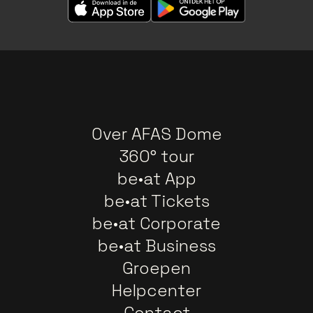
Over AFAS Dome
360° tour
be•at App
be•at Tickets
be•at Corporate
be•at Business
Groepen
Helpcenter
Contact