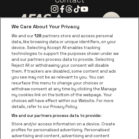
Instagram
Facebook
Threads
Tiktok
Youtube
We Care About Your Privacy
Ga naar de website van AFAS Software logo
Ga naar de website van P
Ga naar de 
We and our
128
partners store and access personal
data, like browsing data or unique identifiers, on your
Ga naar de website van Europcar
device. Selecting Accept All enables tracking
Ga naar de webs
technologies to support the purposes shown under we
and our partners process data to provide. Selecting
Ga naar de website van Re
Reject All or withdrawing your consent will disable
Ga naar de website van Coca-Cola
Ga naar de 
them. If trackers are disabled, some content and ads
you see may not be as relevant to you. You can
resurface this menu to change your choices or
Ga naar de website van Champagne Pomm
Ga naar de website van
withdraw consent at any time by clicking the Manage
my cookies link on the bottom of the webpage. Your
Ga naar de website van Het logo v
Ga naar de webs
choices will have effect within our Website. For more
AFAS Dome is een deel van
be•at
details, refer to our Privacy Policy.
AFAS Dome
We and our partners process data to provide:
Schijnpoortweg 119, 2170 Antwerpen
Store and/or access information on a device. Create
Be-At Venues
profiles for personalised advertising. Personalised
Schijnpoortweg 119, 2170 Antwerpen
advertising and content, advertising and content