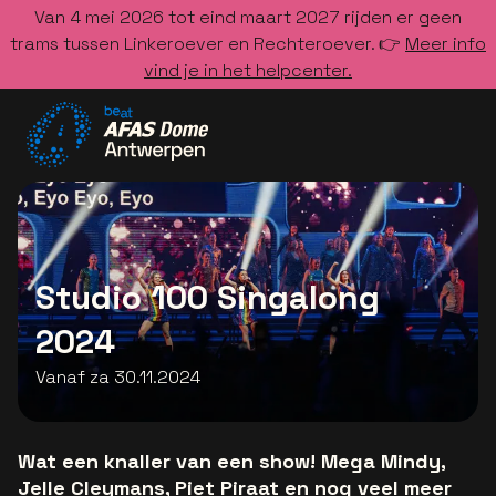
Van 4 mei 2026 tot eind maart 2027 rijden er geen
trams tussen Linkeroever en Rechteroever. 👉
Meer info
vind je in het helpcenter.
Ga naar de homepage
Studio 100 Singalong
2024
Vanaf za 30.11.2024
Wat een knaller van een show! Mega Mindy,
Jelle Cleymans, Piet Piraat en nog veel meer