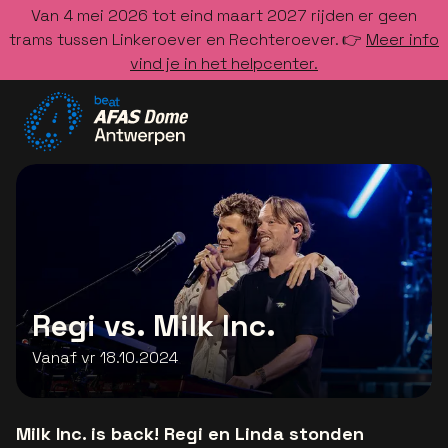
Van 4 mei 2026 tot eind maart 2027 rijden er geen
trams tussen Linkeroever en Rechteroever. 👉
Meer info
vind je in het helpcenter.
Ga naar de homepage
Regi vs. Milk Inc.
Vanaf vr 18.10.2024
Milk Inc. is back! Regi en Linda stonden