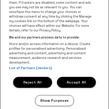
Ga naar de website van Coca-Cola
Ga naar de 
them. If trackers are disabled, some content and ads
you see may not be as relevant to you. You can
resurface this menu to change your choices or
Ga naar de website van Champagne Pomm
Ga naar de website van
withdraw consent at any time by clicking the Manage
my cookies link on the bottom of the webpage. Your
Ga naar de website van Het logo v
Ga naar de webs
choices will have effect within our Website. For more
AFAS Dome is een deel van
be•at
details, refer to our Privacy Policy.
AFAS Dome
We and our partners process data to provide:
Schijnpoortweg 119, 2170 Antwerpen
Store and/or access information on a device. Create
Be-At Venues
profiles for personalised advertising. Personalised
Schijnpoortweg 119, 2170 Antwerpen
advertising and content, advertising and content
BTW (BE) 0461.051.688 - RPR Antwerpen
measurement, audience research and services
BNP Paribas Fortis - IBAN: BE93 2200 4925 0067 - BIC:
development.
List of Partners (vendors)
GEBABEBB
© be•at - Alle rechten voorbehouden
Reject All
Accept All
Proclaimer
Cookies
Manage my cookies
Privacy
Algemene voorwaarden
Show Purposes