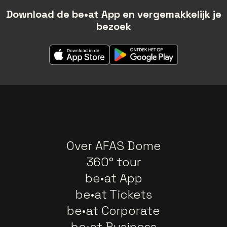
Download de be•at App en vergemakkelijk je
bezoek
Over AFAS Dome
360° tour
be•at App
be•at Tickets
be•at Corporate
be•at Business