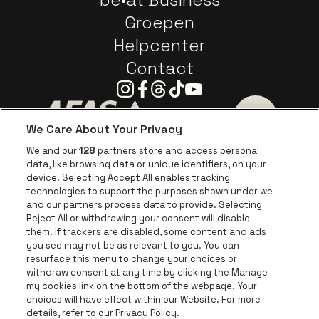
Groepen
Helpcenter
Contact
Instagram
Facebook
Threads
Tiktok
Youtube
We Care About Your Privacy
Ga naar de website van AFAS Software logo
Ga naar de website van P
Ga naar de 
We and our
128
partners store and access personal
data, like browsing data or unique identifiers, on your
Ga naar de website van Europcar
device. Selecting Accept All enables tracking
Ga naar de webs
technologies to support the purposes shown under we
and our partners process data to provide. Selecting
Ga naar de website van Re
Reject All or withdrawing your consent will disable
Ga naar de website van Coca-Cola
Ga naar de 
them. If trackers are disabled, some content and ads
you see may not be as relevant to you. You can
resurface this menu to change your choices or
Ga naar de website van Champagne Pomm
Ga naar de website van
withdraw consent at any time by clicking the Manage
my cookies link on the bottom of the webpage. Your
Ga naar de website van Het logo v
Ga naar de webs
choices will have effect within our Website. For more
AFAS Dome is een deel van
be•at
details, refer to our Privacy Policy.