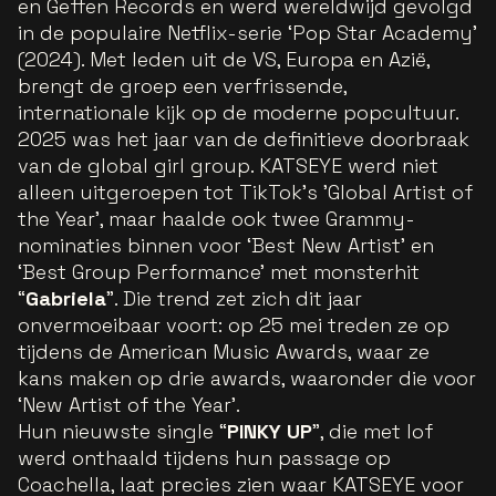
en Geffen Records en werd wereldwijd gevolgd
in de populaire Netflix-serie ‘Pop Star Academy’
(2024). Met leden uit de VS, Europa en Azië,
brengt de groep een verfrissende,
internationale kijk op de moderne popcultuur.
2025 was het jaar van de definitieve doorbraak
van de global girl group. KATSEYE werd niet
alleen uitgeroepen tot TikTok’s 'Global Artist of
the Year', maar haalde ook twee Grammy-
nominaties binnen voor ‘Best New Artist’ en
‘Best Group Performance’ met monsterhit
“
Gabriela
”. Die trend zet zich dit jaar
onvermoeibaar voort: op 25 mei treden ze op
tijdens de American Music Awards, waar ze
kans maken op drie awards, waaronder die voor
‘New Artist of the Year’.
Hun nieuwste single “
PINKY UP
”, die met lof
werd onthaald tijdens hun passage op
Coachella, laat precies zien waar KATSEYE voor