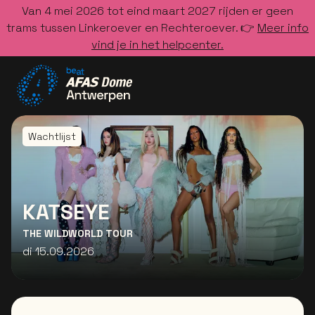
Van 4 mei 2026 tot eind maart 2027 rijden er geen
trams tussen Linkeroever en Rechteroever. 👉
Meer info
vind je in het helpcenter.
Ga naar de homepage
Wachtlijst
KATSEYE
THE WILDWORLD TOUR
di 15.09.2026