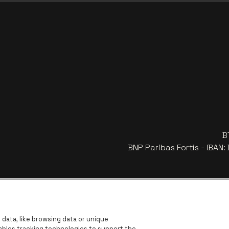
B
BNP Paribas Fortis - IBAN
data, like browsing data or unique
nables tracking technologies to support the