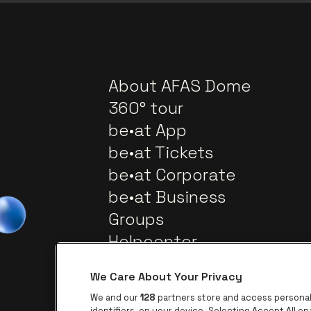
About AFAS Dome
360° tour
be•at App
be•at Tickets
be•at Corporate
be•at Business
Groups
Helpcenter
Contact
We Care About Your Privacy
We and our
128
partners store and access personal 
identifiers, on your device. Selecting Accept All e