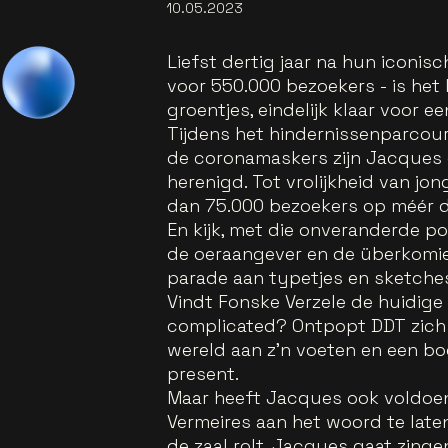
10.05.2023
Liefst dertig jaar na hun iconi
voor 550.000 bezoekers - is het
groentjes, eindelijk klaar voor ee
Tijdens het hindernissenparcour
de coronamaskers zijn Jacques e
herenigd. Tot vrolijkheid van jo
dan 75.000 bezoekers op méér d
En kijk, met die onveranderde 
de oeraangever en de überkomiek
parade aan typetjes en sketche
Vindt Fonske Verzele de huidige 
complicated? Ontpopt DDT zich t
wereld aan z'n voeten en een bo
present.
Maar heeft Jacques ook voldoen
Vermeires aan het woord te laten
de zaal rolt. Jacques gaat zing