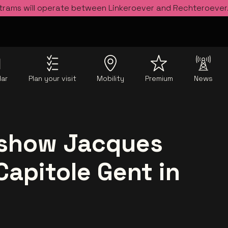
 trams will operate between Linkeroever and Rechteroever
dar
Plan your visit
Mobility
Premium
News
lshow Jacques
Capitole Gent in