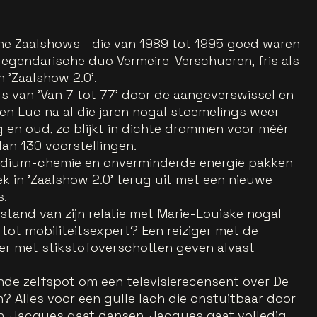
sche Zaalshows - die van 1989 tot 1995 goed waren
 legendarische duo Vermeire-Verschueren, fris als
n 'Zaalshow 2.0'.
s van 'Van 7 tot 77' door de aangeverswissel en
n Luc na al die jaren nogal stoemelings weer
ng en oud, zo blijkt in dichte drommen voor méér
an 130 voorstellingen.
podium-chemie en onverminderde energie pakken
 in 'Zaalshow 2.0' terug uit met een nieuwe
s.
stand van zijn relatie met Marie-Louiske nogal
ot mobiliteitsexpert? Een reiziger met de
er met stikstofoverschotten geven alvast
de zelfspot om een televisierecensent over De
? Alles voor een gulle lach die onstuitbaar door
en, Jacques gaat dansen, Jacques gaat volledig