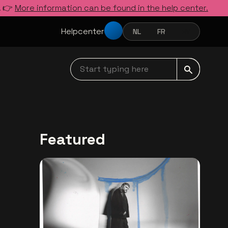
. 👉
More information can be found in the help center.
Helpcenter
NL
FR
EN
NEDERLANDS
FRANÇAIS
ENGLISH
Start typing here navbar
Featured