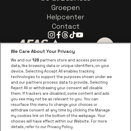
Groepen
Helpcenter
Contact
Instagram
Facebook
Threads
Tiktok
Youtube
We Care About Your Privacy
Ga naar de website van AFAS Software logo
Ga naar de website van P
Ga naar de 
We and our
128
partners store and access personal
data, like browsing data or unique identifiers, on your
Ga naar de website van Europcar
device. Selecting Accept All enables tracking
Ga naar de webs
technologies to support the purposes shown under we
and our partners process data to provide. Selecting
Ga naar de website van Re
Reject All or withdrawing your consent will disable
Ga naar de website van Coca-Cola
Ga naar de 
them. If trackers are disabled, some content and ads
you see may not be as relevant to you. You can
resurface this menu to change your choices or
Ga naar de website van Champagne Pomm
Ga naar de website van
withdraw consent at any time by clicking the Manage
my cookies link on the bottom of the webpage. Your
Ga naar de website van Het logo v
Ga naar de webs
choices will have effect within our Website. For more
AFAS Dome is een deel van
be•at
details, refer to our Privacy Policy.
AFAS Dome