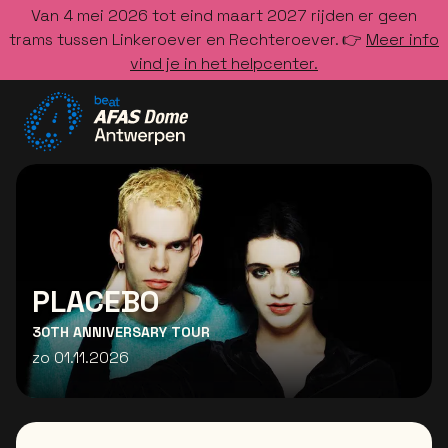
Van 4 mei 2026 tot eind maart 2027 rijden er geen
trams tussen Linkeroever en Rechteroever. 👉
Meer info
vind je in het helpcenter.
Ga naar de homepage
PLACEBO
30TH ANNIVERSARY TOUR
zo 01.11.2026