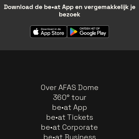
Download de be•at App en vergemakkelijk je
bezoek
Over AFAS Dome
360° tour
be•at App
be•at Tickets
be•at Corporate
be•at Business