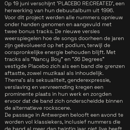
Op 19 juni verschijnt 'PLACEBO RE:CREATED', een
herwerking van hun debuutalbum uit 1996.
Voor dit project werden alle nummers opnieuw
onder handen genomen en aangevuld met
twee bonus tracks. De nieuwe versies
weerspiegelen hoe de songs doorheen de jaren
zijn geëvolueerd op het podium, terwijl de
oorspronkelijke energie behouden blijft. Met
tracks als "Nancy Boy" en "36 Degrees"
vestigde Placebo zich als een band die grenzen
aftastte, zowel muzikaal als inhoudelijk.
Thema's als seksualiteit, genderexpressie,
verslaving en vervreemding kregen een
prominente plaats in hun werk en zorgden
ervoor dat de band zich onderscheidde binnen
de alternatieve rockscene.
De passage in Antwerpen belooft een avond te
worden vol klassiekers, inclusief nummers die
de band al meer dan twintig jaar niet live heeft