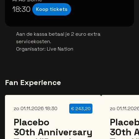
18:30
Koop tickets
Aan de kassa betaal je 2 euro extra
servicekosten.
Organisator
:
Live Nation
Fan Experience
zo 01.11.2026 18:30
zo 01.11.202
€
243,20
Placebo
Place
30th Anniversary
30th 