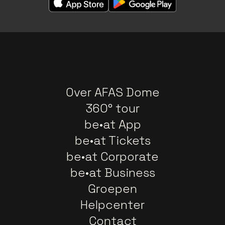
Over AFAS Dome
360° tour
be•at App
be•at Tickets
be•at Corporate
be•at Business
Groepen
Helpcenter
Contact