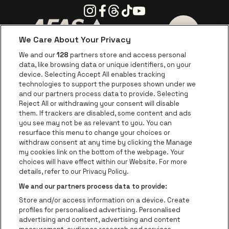
Instagram
Facebook
Threads
Tiktok
Youtube
We Care About Your Privacy
Ga naar de website van AFAS Software logo
Ga naar de website van P
Ga naar de 
We and our
128
partners store and access personal
data, like browsing data or unique identifiers, on your
Ga naar de website van Europcar
device. Selecting Accept All enables tracking
Ga naar de webs
technologies to support the purposes shown under we
and our partners process data to provide. Selecting
Ga naar de website van Re
Reject All or withdrawing your consent will disable
Ga naar de website van Coca-Cola
Ga naar de 
them. If trackers are disabled, some content and ads
you see may not be as relevant to you. You can
resurface this menu to change your choices or
Ga naar de website van Champagne Pomm
Ga naar de website van
withdraw consent at any time by clicking the Manage
my cookies link on the bottom of the webpage. Your
Ga naar de website van Het logo v
Ga naar de webs
choices will have effect within our Website. For more
AFAS Dome is een deel van
be•at
details, refer to our Privacy Policy.
AFAS Dome
We and our partners process data to provide:
Schijnpoortweg 119, 2170 Antwerpen
Store and/or access information on a device. Create
Be-At Venues
profiles for personalised advertising. Personalised
Schijnpoortweg 119, 2170 Antwerpen
advertising and content, advertising and content
BTW (BE) 0461.051.688 - RPR Antwerpen