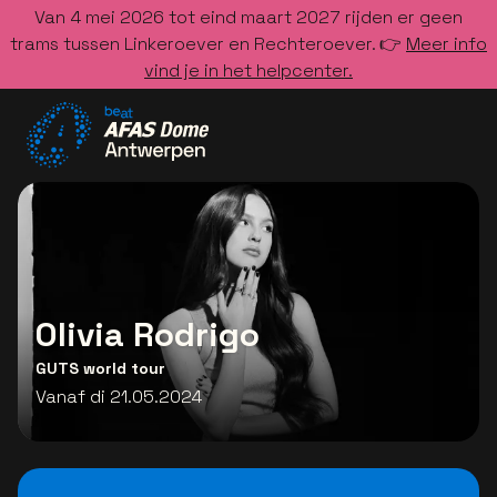
Van 4 mei 2026 tot eind maart 2027 rijden er geen
trams tussen Linkeroever en Rechteroever. 👉
Meer info
vind je in het helpcenter.
Ga naar de homepage
Olivia Rodrigo
GUTS world tour
Vanaf di 21.05.2024