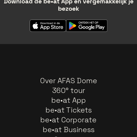
Download de be•at App en vergemakkelijk je
bezoek
Over AFAS Dome
360° tour
be•at App
be•at Tickets
be•at Corporate
be•at Business