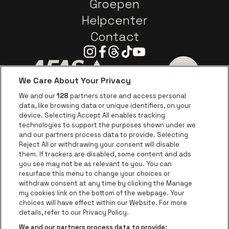
Groepen
Helpcenter
Contact
Instagram
Facebook
Threads
Tiktok
Youtube
We Care About Your Privacy
Ga naar de website van AFAS Software logo
Ga naar de website van P
Ga naar de 
We and our
128
partners store and access personal
data, like browsing data or unique identifiers, on your
Ga naar de website van Europcar
device. Selecting Accept All enables tracking
Ga naar de webs
technologies to support the purposes shown under we
and our partners process data to provide. Selecting
Ga naar de website van Re
Reject All or withdrawing your consent will disable
Ga naar de website van Coca-Cola
Ga naar de 
them. If trackers are disabled, some content and ads
you see may not be as relevant to you. You can
resurface this menu to change your choices or
Ga naar de website van Champagne Pomm
Ga naar de website van
withdraw consent at any time by clicking the Manage
my cookies link on the bottom of the webpage. Your
Ga naar de website van Het logo v
Ga naar de webs
choices will have effect within our Website. For more
AFAS Dome is een deel van
be•at
details, refer to our Privacy Policy.
AFAS Dome
We and our partners process data to provide: