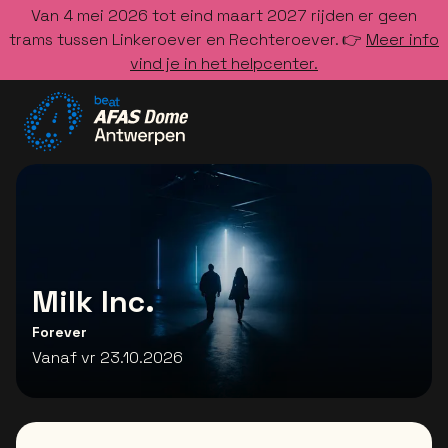
Van 4 mei 2026 tot eind maart 2027 rijden er geen
trams tussen Linkeroever en Rechteroever. 👉
Meer info
vind je in het helpcenter.
Ga naar de homepage
Milk Inc.
Forever
Vanaf vr 23.10.2026