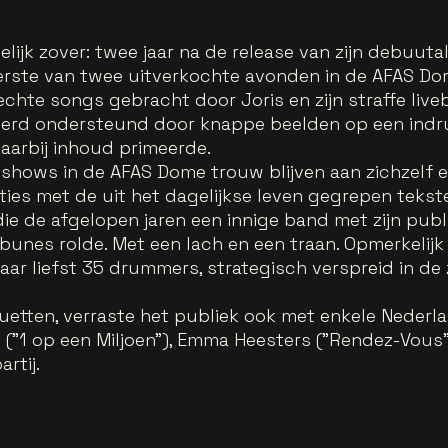
lijk zover: twee jaar na de release van zijn debuu
erste van twee uitverkochte avonden in de AFAS Do
chte songs gebracht door Joris en zijn straffe liveb
 werd ondersteund door knappe beelden op een ind
waarbij inhoud primeerde.
o shows in de AFAS Dome trouw blijven aan zichzelf en
ties met de uit het dagelijkse leven gegrepen tekst
 die de afgelopen jaren een innige band met zijn p
ibunes rolde. Met een lach en een traan. Opmerkelij
ar liefst 35 drummers, strategisch verspreid in de 
duetten, verraste het publiek ook met enkele Neder
et ("1 op een Miljoen"), Emma Heesters ("Rendez-Vous"
artij.