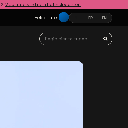
 👉
Meer info vind je in het helpcenter.
Helpcenter
NL
FR
EN
NEDERLANDS
FRANÇAIS
ENGLISH
Begin hier te typen navbar