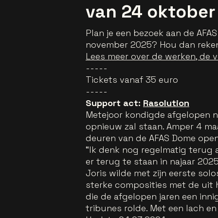
van 24 oktober
Plan je een bezoek aan de AFAS
november 2025? Hou dan rekeni
Lees meer over de werken, de v
-----
Tickets vanaf 35 euro
-----
Support act:
Rasolution
Metejoor kondigde afgelopen n
opnieuw zal staan. Amper 4 maa
deuren van de AFAS Dome open 
“Ik denk nog regelmatig terug 
er terug te staan in najaar 2025
Joris wilde met zijn eerste sol
sterke composities met de uit h
die de afgelopen jaren een inn
tribunes rolde. Met een lach en 