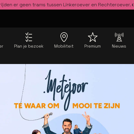
rijden er geen trams tussen Linkeroever en Rechteroever.
er
Plan je bezoek
Mobiliteit
Premium
Nieuws