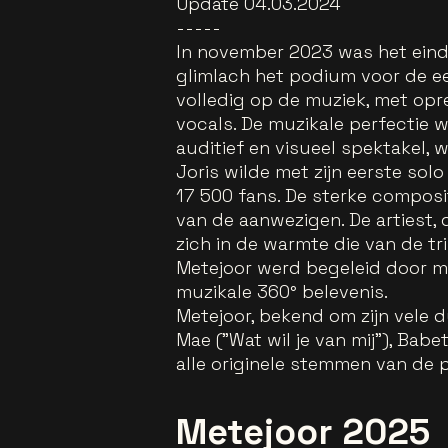
Update 04.03.2024
-----
In november 2023 was het einde
glimlach het podium voor de e
volledig op de muziek, met opre
vocals. De muzikale perfectie
auditief en visueel spektakel, 
Joris wilde met zijn eerste sol
17 500 fans. De sterke composi
van de aanwezigen. De artiest,
zich in de warmte die van de tr
Metejoor werd begeleid door ma
muzikale 360° belevenis.
Metejoor, bekend om zijn vele 
Mae ("Wat wil je van mij"), Bab
alle originele stemmen van de p
Metejoor 2025