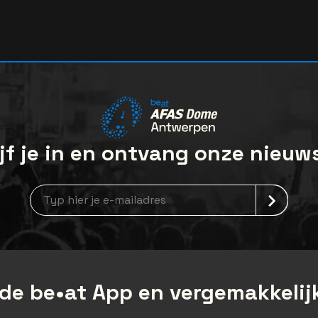
jf je in en ontvang onze nieuw
Nieuwsbrief aanmelding
de be•at App en vergemakkelijk