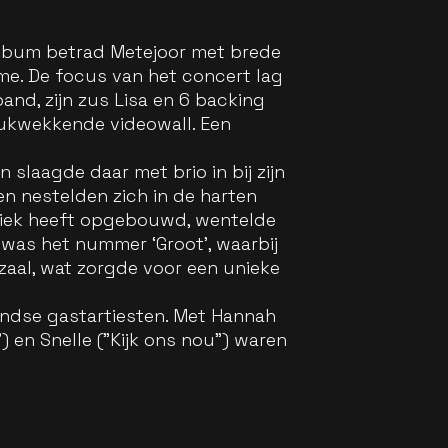
talbum betrad Metejoor met brede
me. De focus van het concert lag
and, zijn zus Lisa en 6 backing
rukwekkende videowall. Een
 slaagde daar met brio in bij zijn
en nestelden zich in de harten
ubliek heeft opgebouwd, wentelde
k was het nummer ‘Groot’, waarbij
zaal, wat zorgde voor een unieke
landse gastartiesten. Met Hannah
) en Snelle ("Kijk ons nou") waren