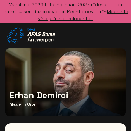
Van 4 mei 2026 tot eind maart 2027 rijden er geen
trams tussen Linkeroever en Rechteroever. 👉
Meer info
vind je in het helpcenter.
Ga naar de homepage
Erhan Demirci
Made in Cité