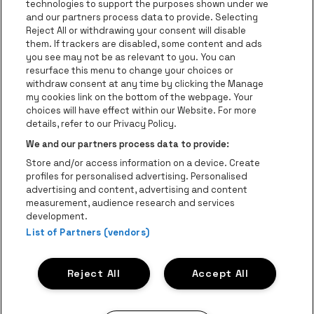
Ga naar de webs
technologies to support the purposes shown under we
and our partners process data to provide. Selecting
Ga naar de website van Re
Reject All or withdrawing your consent will disable
Ga naar de website van Coca-Cola
Ga naar de 
them. If trackers are disabled, some content and ads
you see may not be as relevant to you. You can
resurface this menu to change your choices or
Ga naar de website van Champagne Pomm
Ga naar de website van
withdraw consent at any time by clicking the Manage
my cookies link on the bottom of the webpage. Your
Ga naar de website van Het logo v
Ga naar de webs
choices will have effect within our Website. For more
AFAS Dome is een deel van
be•at
details, refer to our Privacy Policy.
AFAS Dome
We and our partners process data to provide:
Schijnpoortweg 119, 2170 Antwerpen
Store and/or access information on a device. Create
Be-At Venues
profiles for personalised advertising. Personalised
Schijnpoortweg 119, 2170 Antwerpen
advertising and content, advertising and content
BTW (BE) 0461.051.688 - RPR Antwerpen
measurement, audience research and services
BNP Paribas Fortis - IBAN: BE93 2200 4925 0067 - BIC:
development.
List of Partners (vendors)
GEBABEBB
© be•at - Alle rechten voorbehouden
Reject All
Accept All
Proclaimer
Cookies
Manage my cookies
Privacy
Algemene voorwaarden