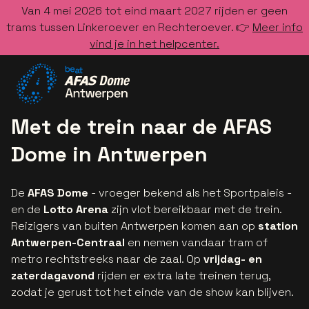
Van 4 mei 2026 tot eind maart 2027 rijden er geen
trams tussen Linkeroever en Rechteroever. 👉
Meer info
vind je in het helpcenter.
Ga naar de homepage
Met de trein naar de AFAS
Dome in Antwerpen
De
AFAS Dome
- vroeger bekend als het Sportpaleis -
en de
Lotto Arena
zijn vlot bereikbaar met de trein.
Reizigers van buiten Antwerpen komen aan op
station
Antwerpen-Centraal
en nemen vandaar tram of
metro rechtstreeks naar de zaal. Op
vrijdag- en
zaterdagavond
rijden er extra late treinen terug,
zodat je gerust tot het einde van de show kan blijven.