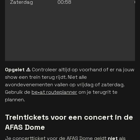
Zaterdag
00:58
02
Opgelet ⚠️
Controleer altijd op voorhand of er na jouw
show een trein terug rijdt. Niet alle
avondevenementen vallen op vrijdag of zaterdag.
Gebruik de
be•at routeplanner
om je terugrit te
plannen.
Treintickets voor een concert in de
AFAS Dome
Je concertticket voor de AFAS Dome geldt
niet
als