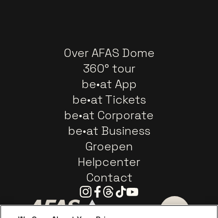
Over AFAS Dome
360° tour
be•at App
be•at Tickets
be•at Corporate
be•at Business
Groepen
Helpcenter
Contact
Instagram
Facebook
Threads
Tiktok
Youtube