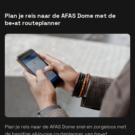
Plan je reis naar de AFAS Dome met de
be•at routeplanner
Plan je reis naar de AFAS Dome snel en zorgeloos met
de handige all‑in‑one routeplanner van be•at.