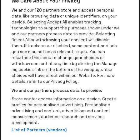
We Care About Your Privacy
Ga naar de website van AFAS Software logo
Ga naar de website van P
Ga naar de 
We and our
128
partners store and access personal
data, like browsing data or unique identifiers, on your
Ga naar de website van Europcar
device. Selecting Accept All enables tracking
Ga naar de webs
technologies to support the purposes shown under we
and our partners process data to provide. Selecting
Ga naar de website van Re
Reject All or withdrawing your consent will disable
Ga naar de website van Coca-Cola
Ga naar de 
them. If trackers are disabled, some content and ads
you see may not be as relevant to you. You can
resurface this menu to change your choices or
Ga naar de website van Champagne Pomm
Ga naar de website van
withdraw consent at any time by clicking the Manage
my cookies link on the bottom of the webpage. Your
Ga naar de website van Het logo v
Ga naar de webs
choices will have effect within our Website. For more
AFAS Dome is een deel van
be•at
details, refer to our Privacy Policy.
AFAS Dome
We and our partners process data to provide:
Schijnpoortweg 119, 2170 Antwerpen
Store and/or access information on a device. Create
Be-At Venues
profiles for personalised advertising. Personalised
Schijnpoortweg 119, 2170 Antwerpen
advertising and content, advertising and content
BTW (BE) 0461.051.688 - RPR Antwerpen
measurement, audience research and services
BNP Paribas Fortis - IBAN: BE93 2200 4925 0067 - BIC:
development.
List of Partners (vendors)
GEBABEBB
© be•at - Alle rechten voorbehouden