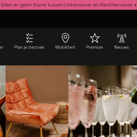
rijden er geen trams tussen Linkeroever en Rechteroever.
er
Plan je bezoek
Mobiliteit
Premium
Nieuws