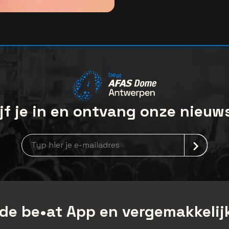
jf je in en ontvang onze nieuw
Nieuwsbrief aanmelding
de be•at App en vergemakkelijk