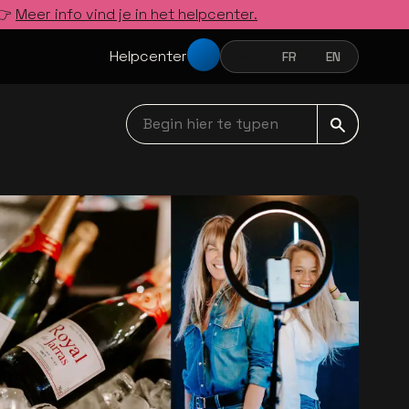
 👉
Meer info vind je in het helpcenter.
Helpcenter
NL
FR
EN
NEDERLANDS
FRANÇAIS
ENGLISH
Begin hier te typen navbar