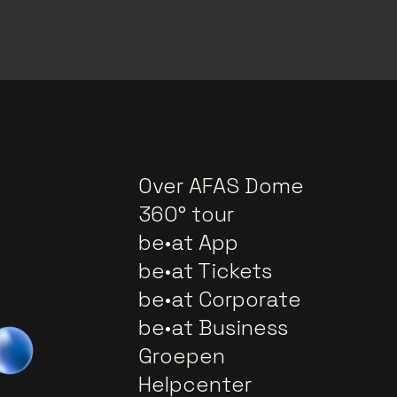
Over AFAS Dome
360° tour
be•at App
be•at Tickets
be•at Corporate
be•at Business
Groepen
Helpcenter