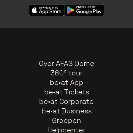
Over AFAS Dome
360° tour
be•at App
be•at Tickets
be•at Corporate
be•at Business
Groepen
Helpcenter