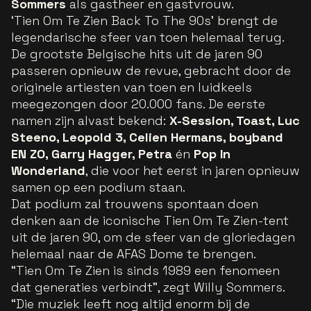
Sommers
als gastheer en gastvrouw.
‘Tien Om Te Zien Back To The 90s’ brengt de
legendarische sfeer van toen helemaal terug.
De grootste Belgische hits uit de jaren 90
passeren opnieuw de revue, gebracht door de
originele artiesten van toen en luidkeels
meegezongen door 20.000 fans. De eerste
namen zijn alvast bekend:
X-Session, Toast, Luc
Steeno, Leopold 3, Celien Hermans, boyband
EN ZO, Garry Hagger, Petra
én
Pop In
Wonderland
, die voor het eerst in jaren opnieuw
samen op een podium staan.
Dat podium zal trouwens spontaan doen
denken aan de iconische Tien Om Te Zien-tent
uit de jaren 90, om de sfeer van de gloriedagen
helemaal naar de AFAS Dome te brengen.
“
Tien Om Te Zien is sinds 1989 een fenomeen
dat generaties verbindt
”, zegt Willy Sommers.
“
Die muziek leeft nog altijd enorm bij de