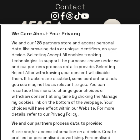
Contact
Instagram
Facebook
Threads
Tiktok
Youtube
We Care About Your Privacy
Ga naar de website van AFAS Software logo
Ga naar de website van P
Ga naar de 
We and our
128
partners store and access personal
data, like browsing data or unique identifiers, on your
Ga naar de website van Europcar
device. Selecting Accept All enables tracking
Ga naar de webs
technologies to support the purposes shown under we
and our partners process data to provide. Selecting
Ga naar de website van Re
Reject All or withdrawing your consent will disable
Ga naar de website van Coca-Cola
Ga naar de 
them. If trackers are disabled, some content and ads
you see may not be as relevant to you. You can
resurface this menu to change your choices or
Ga naar de website van Champagne Pomm
Ga naar de website van
withdraw consent at any time by clicking the Manage
my cookies link on the bottom of the webpage. Your
Ga naar de website van Het logo v
Ga naar de webs
choices will have effect within our Website. For more
AFAS Dome is een deel van
be•at
details, refer to our Privacy Policy.
AFAS Dome
We and our partners process data to provide:
Schijnpoortweg 119, 2170 Antwerpen
Store and/or access information on a device. Create
Be-At Venues
profiles for personalised advertising. Personalised