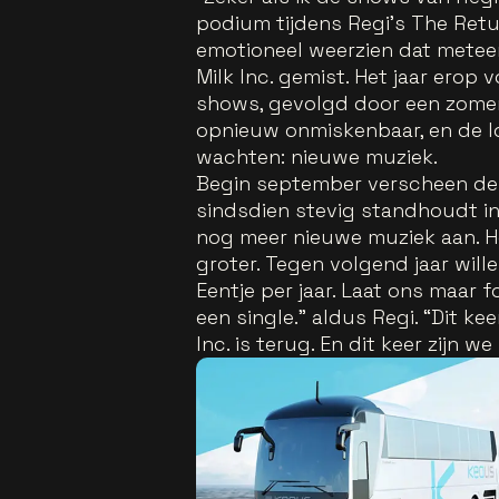
podium tijdens Regi’s The Retu
emotioneel weerzien dat meteen
Milk Inc. gemist. Het jaar erop 
shows, gevolgd door een zomer
opnieuw onmiskenbaar, en de lo
wachten: nieuwe muziek.
Begin september verscheen de 
sindsdien stevig standhoudt in 
nog meer nieuwe muziek aan. He
groter. Tegen volgend jaar wi
Eentje per jaar. Laat ons maar 
een single.” aldus Regi. “Dit k
Inc. is terug. En dit keer zijn w