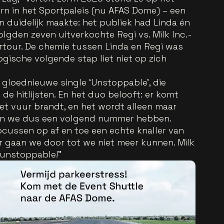
rn in het Sportpaleis (nu AFAS Dome) – een
 duidelijk maakte: het publiek had Linda én
volgden zeven uitverkochte Regi vs. Milk Inc.-
tour. De chemie tussen Linda en Regi was
gische volgende stap liet niet op zich
gloednieuwe single ‘Unstoppable’, die
de hitlijsten. En het duo belooft: er komt
t vuur brandt, en het wordt alleen maar
llen we dus een volgend nummer hebben.
focussen op af en toe een echte knaller van
eer gaan we door tot we niet meer kunnen. Milk
e unstoppable!”