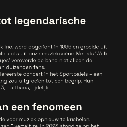
tot legendarische
k Inc. werd opgericht in 1996 en groeide uit
le acts uit onze muziekscène. Met als 'Walk
 Eyes’ veroverde de band niet alleen de
van duizenden fans.
llereerste concert in het Sportpaleis – een
lang zou uitgroeien tot een begrip. Hun
 … althans, tijdelijk.
an een fenomeen
fde voor muziek opnieuw te kriebelen.
 zag,” vertelt ze. In 2023 stond ze op het