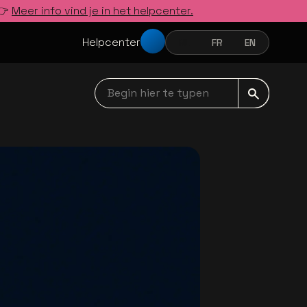
 👉
Meer info vind je in het helpcenter.
Helpcenter
NL
FR
EN
NEDERLANDS
FRANÇAIS
ENGLISH
Begin hier te typen navbar