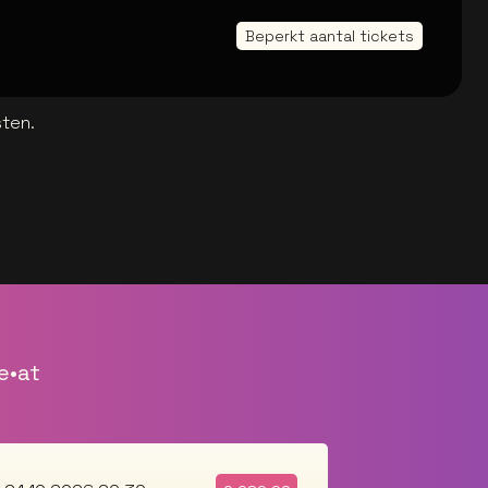
Beperkt aantal tickets
sten.
e•at