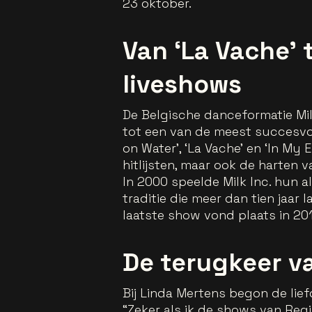
23 oktober.
Van ‘La Vache’ 
liveshows
De Belgische danceformatie Mil
tot een van de meest succesvol
on Water’, ‘La Vache’ en ‘In My
hitlijsten, maar ook de harten 
In 2000 speelde Milk Inc. hun a
traditie die meer dan tien jaar 
laatste show vond plaats in 2013,
De terugkeer v
Bij Linda Mertens begon de lie
“Zeker als ik de shows van Regi