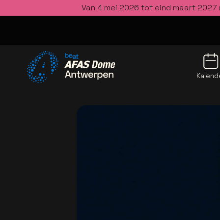
Van 4 mei 2026 tot eind maart 2027 
Kalend
Ga naar de homepage