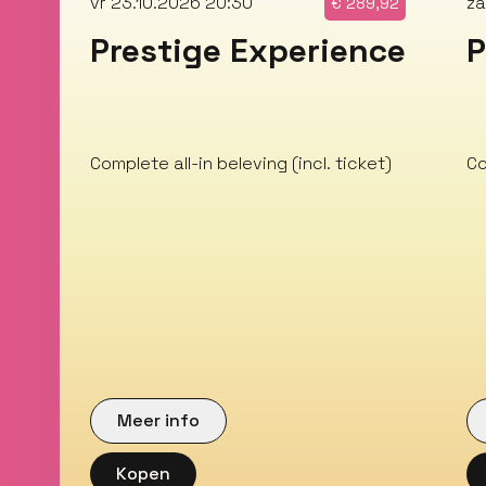
vr 23.10.2026 20:30
za
€
289,92
Prestige Experience
P
Complete all-in beleving (incl. ticket)
Co
Meer info
Kopen