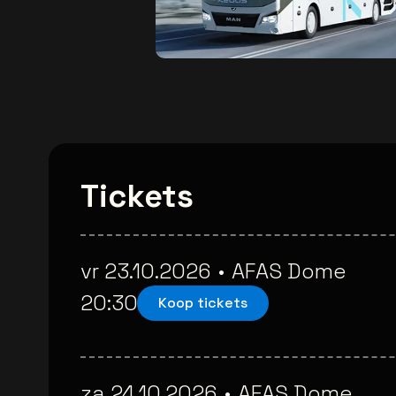
Tickets
vr 23.10.2026
•
AFAS Dome
20:30
Koop tickets
za 24.10.2026
•
AFAS Dome