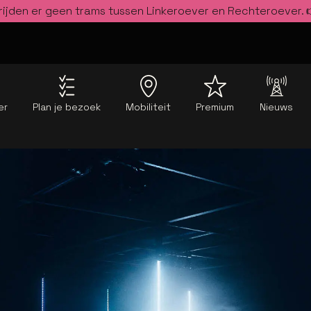
rijden er geen trams tussen Linkeroever en Rechteroever.
er
Plan je bezoek
Mobiliteit
Premium
Nieuws