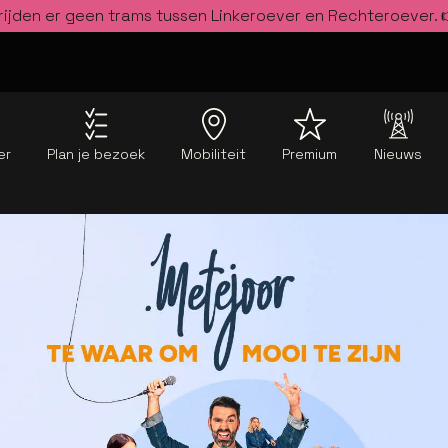
rijden er geen trams tussen Linkeroever en Rechteroever.
er
Plan je bezoek
Mobiliteit
Premium
Nieuws