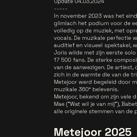
Update 04.03.2024
-----
In november 2023 was het einde
glimlach het podium voor de e
volledig op de muziek, met opre
vocals. De muzikale perfectie
auditief en visueel spektakel, 
Joris wilde met zijn eerste sol
17 500 fans. De sterke composi
van de aanwezigen. De artiest,
zich in de warmte die van de tr
Metejoor werd begeleid door ma
muzikale 360° belevenis.
Metejoor, bekend om zijn vele 
Mae ("Wat wil je van mij"), Bab
alle originele stemmen van de p
Metejoor 2025