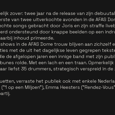
lijk zover: twee jaar na de release van zijn debuu
erste van twee uitverkochte avonden in de AFAS Do
chte songs gebracht door Joris en zijn straffe liveb
 werd ondersteund door knappe beelden op een ind
waarbij inhoud primeerde.
o shows in de AFAS Dome trouw blijven aan zichzelf en
ties met de uit het dagelijkse leven gegrepen tekst
 die de afgelopen jaren een innige band met zijn p
ibunes rolde. Met een lach en een traan. Opmerkelij
ar liefst 35 drummers, strategisch verspreid in de 
duetten, verraste het publiek ook met enkele Neder
et ("1 op een Miljoen"), Emma Heesters ("Rendez-Vous"
artij.