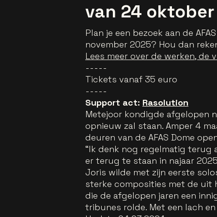
van 24 oktober
Plan je een bezoek aan de AFAS
november 2025? Hou dan rekeni
Lees meer over de werken, de v
-----
Tickets vanaf 35 euro
-----
Support act:
Rasolution
Metejoor kondigde afgelopen n
opnieuw zal staan. Amper 4 maa
deuren van de AFAS Dome open 
“Ik denk nog regelmatig terug 
er terug te staan in najaar 2025
Joris wilde met zijn eerste sol
sterke composities met de uit h
die de afgelopen jaren een inn
tribunes rolde. Met een lach en 