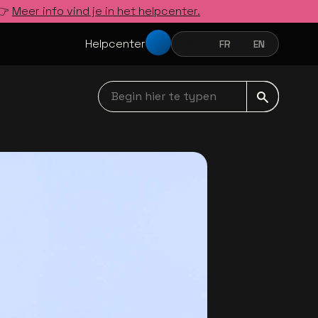
 👉
Meer info vind je in het helpcenter.
Helpcenter
NL
FR
EN
NEDERLANDS
FRANÇAIS
ENGLISH
Begin hier te typen navbar