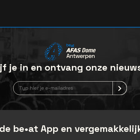
jf je in en ontvang onze nieuw
Nieuwsbrief aanmelding
de be•at App en vergemakkelijk