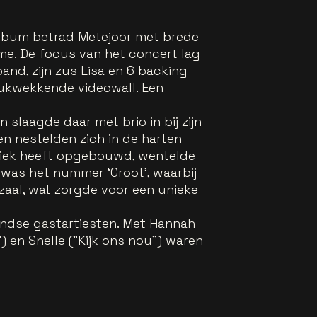
talbum betrad Metejoor met brede
me. De focus van het concert lag
and, zijn zus Lisa en 6 backing
rukwekkende videowall. Een
 slaagde daar met brio in bij zijn
en nestelden zich in de harten
ubliek heeft opgebouwd, wentelde
k was het nummer ‘Groot’, waarbij
zaal, wat zorgde voor een unieke
landse gastartiesten. Met Hannah
) en Snelle ("Kijk ons nou") waren